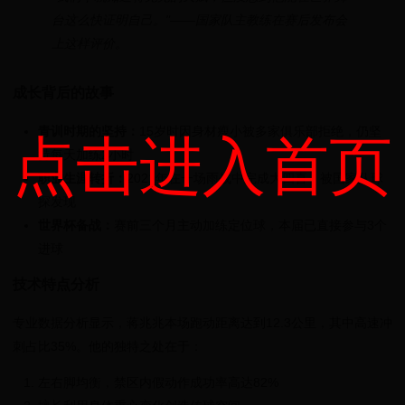
台这么快证明自己。"——国家队主教练在赛后发布会
上这样评价。
成长背后的故事
青训时期的坚持：
15岁时因身材瘦小被多家俱乐部拒绝，仍坚
点击进入首页
持每天加练2小时
职业生涯转折：
2021年在一场雨战中完成大四喜，被国家队球
探发现
世界杯备战：
赛前三个月主动加练定位球，本届已直接参与3个
进球
技术特点分析
专业数据分析显示，蒋兆兆本场跑动距离达到12.3公里，其中高速冲
刺占比35%。他的独特之处在于：
左右脚均衡，禁区内假动作成功率高达82%