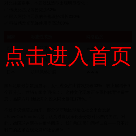
对比往届赛事，本届辣妹造型出现明显变化：
✅ 传统比基尼装扮减少
62%
✅ 融入阿拉伯元素的长袍混搭增长
210%
✅ 科技感发光配饰使用率高达
89%
国家
标志性装扮
网络热度
点击进入首页
巴西
荧光羽毛头饰
🔥🔥🔥🔥🔥
法国
LED束腰
🔥🔥🔥🔥
日本
机甲风格护膝
🔥🔥🔥
国际足联最新数据显示，女性观众占比首次突破
43%
，较上届增长9
个百分点。营销专家李明指出："这种文化现象正在重构体育消费生
态，品牌方对'她经济'的投入同比暴涨
175%
。"
不过争议也随之而来。部分保守地区球迷在社交平台发起
#SaveOurSports话题，认为过度娱乐化会分散对比赛的关注。对
此，德国球迷丽莎在推特回应："我们和球员们同样认真——只不过
我们的战场在观众席和社交媒体。"