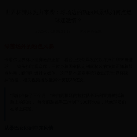
世界杯辣妹热力来袭：球场边的靓丽风景线如何点燃
球迷激情？
2025-05-16 08:21:12
|
优质体验保障
绿茵场外的粉色风暴
卡塔尔世界杯小组赛激战正酣，看台上突然爆发的欢呼声并非来自进
球——镜头扫过观众席，三位身着国家队定制露脐装的辣妹正随着鼓
点热舞，瞬间引爆社交媒体。这已是本届赛事第
7次
出现"世界杯辣
妹"热搜，相关视频播放量累计突破
23亿次
。
"我们准备了三个月，"来自阿根廷的拉拉队长玛利亚娜擦拭着
脸上的彩绘，"每套服装都手工缝制了300颗水钻，就像球员们
在场上闪耀。"
从桑巴女郎到中东风情