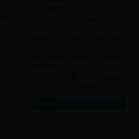
梦，共迎世界杯热潮
超过
世界杯暖心一幕：12岁小姑娘冲进场内拥抱
球员，引发全球网友热议
揭秘勇士队球员名单7号：世界杯赛场上的闪
耀新星
北仑女排再创辉煌！揭秘中国女排北仑站夺冠
背后的战术与精神
2018世界杯文字直播：法国与克罗地亚的巅
峰对决，见证大力神杯的最终归属
友情链接
方式。