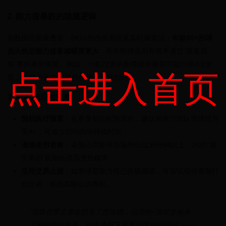
2. 能力值暴跌的隐藏逻辑
据数据挖掘者透露，2K21的伤病系统其实暗藏算法：
年龄30+的球
员大伤后能力值衰减幅度更大
，而年轻球员则有概率通过“康复训
练”事件逐步恢复。例如，一名22岁的新秀腿筋撕裂可能只掉3点速
点击进入首页
度，但35岁的老将同样伤势会直接扣8点。
3. 玩家的应对策略
囤积医疗预算
：在赛季初分配预算时，建议将医疗团队等级提升
至A+，可减少15%伤病持续时间；
谨慎使用老将
：避免让高龄球员场均出战35分钟以上，2K的“疲
劳累积”机制会提高受伤概率；
活用交易止损
：如果球星能力值已跌破阈值，可尝试在休赛期打
包交易，换回高顺位选秀权。
“我曾在季后赛前损失了恩比德，但用他+首轮签换来
了刚伤愈的唐斯，结果唐斯下赛季反弹到89评分”——