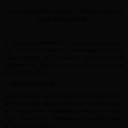
《2K21传奇经理模式大伤危机：球员能力值暴跌背后
的战术调整与应对策略》
2025-06-18 19:31:10
|
优质体验保障
在《NBA 2K21》的传奇经理模式中，球员伤病一直是让玩家头疼的
问题。尤其是当核心球员遭遇大伤时，能力值的断崖式下跌往往直接
打乱整个赛季的部署。最近，不少玩家反馈，游戏中大伤后的球员能
力值调整过于严苛，甚至出现90+评分的球星直接跌落到80以下的情
况，这究竟是怎么回事？
1. 伤病系统的真实性争议
2K系列一直标榜拟真，但传奇经理模式中的伤病惩罚机制却引发两
极评价。比如，玩家“@BallIsLife”在论坛吐槽：“我的字母哥ACL撕
裂后，速度从95掉到82，连突破都费劲，这合理吗？”而另一派玩家
则认为，现实中的杜兰特、考辛斯等球星大伤后确实需要漫长恢复
期，游戏只是还原了残酷性。