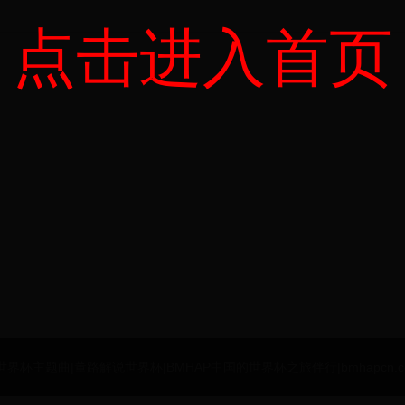
点击进入首页
 德国世界杯主题曲|董路解说世界杯|BMHAP中国的世界杯之旅伴行|bmhapcn.com All