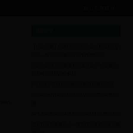
贴心观赛建议
最新发表
【独家珍藏】巴西球员图片大全：从贝利到内
马尔，盘点足坛桑巴军团的传奇瞬间
2026年足球世锦赛赛程表重磅出炉！32支劲
旅巅峰对决时间全解析
8年后终于有射手为德国队取得世界杯进球
2025年06月14日 济州联队VS大邱FC免费直
ved.
播
帅气！阿根廷跟队理发师为迪马利亚整理发型
世界杯凌晨赛事盘点：哪些球队将在深夜点燃
激情？