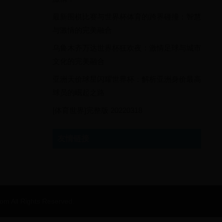
最新围棋比赛与世界杯体育的跨界碰撞：智慧
与激情的完美融合
乌鲁木齐万达世界杯狂欢夜：激情足球与城市
文化的完美融合
亚洲天价球星闪耀世界杯：解析亚洲身价最高
球员的崛起之路
[体育世界]完整版 20220318
友情链接
 Rights Reserved.