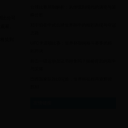
台球比赛局制解析：从传统到现代的演变与策
略分析
测比分可
郑宇伯在中式台球世界杯中的精彩表现与夺冠
夜观看。
之路
谁将笑到
UFC卡温顿比赛：世界杯期间格斗赛事的精
彩对决
射击一级运动员证书好拿吗？揭秘背后的艰辛
与荣耀
巴西国家队2比0完胜，世界杯征程再迎辉煌
胜利
友情链接