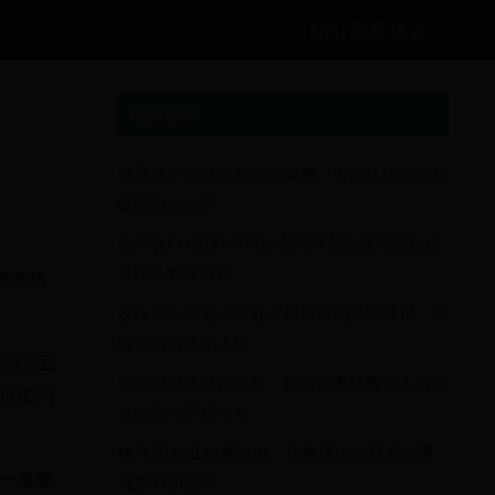
贴心观赛建议
最新发表
世界杯中国对南非比分揭晓：中国队历史性突
破背后的故事
如何在FM2017中巧妙安排球员出场时间以提
升球队整体表现
赛的精
盘点足坛历史十大过人最厉害的足球球员，梅
西领衔内马尔上榜
员状态正
追忆铿锵玫瑰张欧影：她在世界杯舞台上的高
们的防守
光时刻与不朽传奇
林丹2016世锦赛战拍：传奇球拍的背后故事
是一场硬
与胜利的秘诀