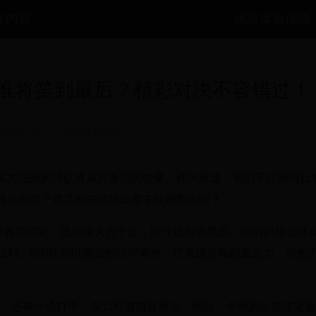
务内容
优质体验保障
谁将笑到最后？精彩对决不容错过！
 01:26:38
|
优质体验保障
实力强劲的球队将展开激烈的较量。作为球迷，我们不仅期待比
将会如何？谁又能在这场比赛中脱颖而出呢？
中表现稳定，进攻端火力十足，防守也相当稳固。他们的核心球
胜利。而B队则以顽强的防守著称，尽管进攻端稍显乏力，但他
场，还有一场打平，实力可谓旗鼓相当。因此，今晚的比赛注定