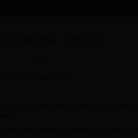
务内容
优质体验保障
提前退场引热议，河南队官
 06:34:43
|
优质体验保障
赛中引发外界热议的问题进行了回应。
酒祖杜康主场红色比赛服有冲突，在赛前联席会期间，河南俱乐
员确认。
，由相关竞赛官员强制确认双方比赛服颜色。因此今晚比赛，河