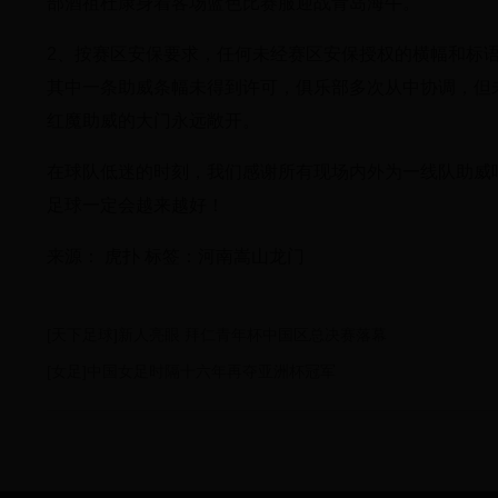
部酒祖杜康身着客场蓝色比赛服迎战青岛海牛。
2、按赛区安保要求，任何未经赛区安保授权的横幅和标
其中一条助威条幅未得到许可，俱乐部多次从中协调，但
红魔助威的大门永远敞开。
在球队低迷的时刻，我们感谢所有现场内外为一线队助威
足球一定会越来越好！
来源： 虎扑 标签：河南嵩山龙门
[天下足球]新人亮眼 拜仁青年杯中国区总决赛落幕
[女足]中国女足时隔十六年再夺亚洲杯冠军