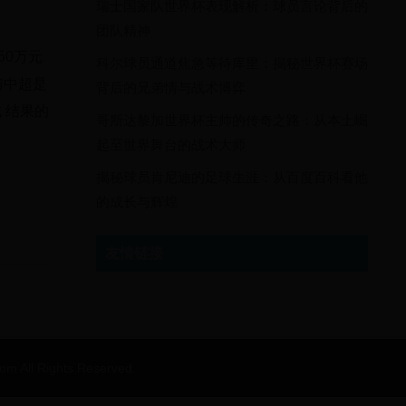
瑞士国家队世界杯表现解析：球员言论背后的
团队精神
50万元
科尔球员通道焦急等待库里：揭秘世界杯赛场
与中超是
背后的兄弟情与战术博弈
 结果的
哥斯达黎加世界杯主帅的传奇之路：从本土崛
起至世界舞台的战术大师
揭秘球员肯尼迪的足球生涯：从百度百科看他
的成长与辉煌
友情链接
 Rights Reserved.