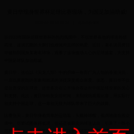
黄日华现身世界杯足球比赛现场，为国足加油助威!
2025-06-28 16:39:34
|
优质体验保障
在2023年国际足联世界杯的热烈氛围中，不仅世界各地的球迷热情
高涨，连演艺圈的大腕们也难掩对足球的热爱。近日，著名演员黄日
华被拍到现身某著名球场，观看了这场激动人心的足球盛宴，为支持
中国足球队加油助威。
黄日华，这位以《天龙八部》中的乔峰一角而广为人知的香港演员，
一直以其硬朗的形象和精湛的演技深受观众喜爱。据悉，黄日华不仅
是位资深的足球迷，还曾多次在公开场合表达对中国足球发展的关心
和支持。此次，黄日华特意安排时间，来到现场观看比赛，用实际行
动支持中国足球，这一举动无疑为球队带来了巨大的鼓舞。
比赛当天，黄日华身着简单的运动装，头戴棒球帽，低调地坐在观众
席中。尽管试图保持低调，但还是被眼尖的球迷认出，引来了一阵小
范围的轰动。黄日华不仅全程关注比赛，还不时与其他球迷互动，分