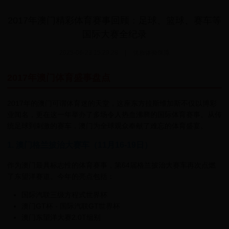
2017年澳门精彩体育赛事回顾：足球、篮球、赛车等
国际大赛全纪录
2025-06-23 15:29:28
|
优质体验保障
2017年澳门体育盛事盘点
2017年的澳门可谓体育迷的天堂，这座东方拉斯维加斯不仅以博彩
业闻名，更在这一年举办了多场令人热血沸腾的国际体育赛事。从传
统足球到刺激的赛车，澳门为全球观众奉献了难忘的体育盛宴。
1. 澳门格兰披治大赛车（11月16-19日）
作为澳门最具标志性的体育赛事，第64届格兰披治大赛车再次点燃
了东望洋赛道。今年的亮点包括：
国际汽联三级方程式世界杯
澳门GT杯 - 国际汽联GT世界杯
澳门东望洋大赛2.0T组别