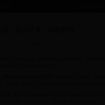
务内容
优质体验保障
念赛：重温经典，致敬辉煌
 17:38:13
|
优质体验保障
。24年后，为了纪念这一历史性的盛会，法国举办了一场特别的
们重新审视了法国足球的辉煌历程。
进，最终在决赛中以3:0战胜巴西队，首次捧起了大力神杯。这场
代。齐达内、德约卡夫、图拉姆等球员的表现至今仍被球迷津津
卡夫、布兰科等法国队功勋球员，以及部分参与过1998年世界
舞着法国国旗，仿佛时光倒流，回到了那个激情四溢的夏天。