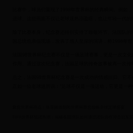
比赛中，球员们重现了1998年世界杯的经典瞬间。例如
进球。这些画面不仅让老球迷热泪盈眶，也让年轻一代的
除了比赛本身，纪念赛还特别安排了致敬环节。法国队的
国总统也亲临现场，发表了感人至深的演讲，称1998年
法国98世界杯纪念赛不仅是一场足球赛事，更是一次文
作用。通过这次纪念赛，法国足球的传奇故事被再一次传
总之，法国98世界杯纪念赛是一次成功的情感回归。它
正如一位老球迷所说：“足球不仅是一项运动，它更是一种
聚焦世界杯亮点：体育频道朝闻世界杯带您领略全球足球盛宴
FIFA世界杯组团热潮：揭秘各国球队如何通过团队协作冲击冠军