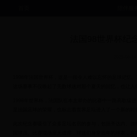
首页
陪伴服
法国98世界杯纪
2025-06-14
1998年法国世界杯，这是一段令人难以忘怀的足球记忆
这场赛事不仅唤起了无数球迷对那个夏天的回忆，也让人
1998年世界杯，法国队在本土举办的比赛中一路高歌猛
是法国足球的荣耀，也标志着世界足坛进入了一个新的时
此次纪念赛吸引了众多足坛名宿的参与，包括齐达内、德约
国球员。比赛现场座无虚席，球迷们身穿当年的球衣，挥