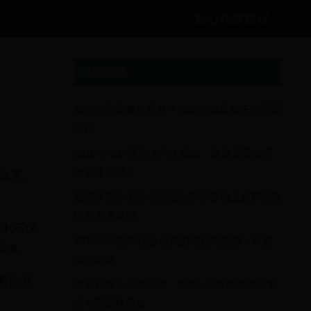
贴心观赛建议
最新发表
梅西是否圆梦世界杯？揭秘阿根廷球王的冠军
之路
2016年NBA球员人气大揭秘：谁是最受欢迎
的篮球巨星？
纪念赛。
西班牙高尔夫运动员在世界杯赛场上的辉煌表
现与未来展望
胜利不仅
2015年中国田径运动员的崛起与挑战：从赛
乐道。
场到荣耀
杯的外
世界杯舞台上的传奇：那些nab有名的球员如
何书写足球历史