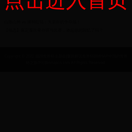
点击进入首页
Reserved
山形山神 vs 浦和红钻：天皇杯的争夺战！
【动态】嘉定首次举办弹弓比赛，激起你的回忆了吗？
Copyright © 2022 德国世界杯主题曲|董路解说世界杯|BMHAP中国的世界
杯之旅伴行|bmhapcn.com All Rights Reserved.