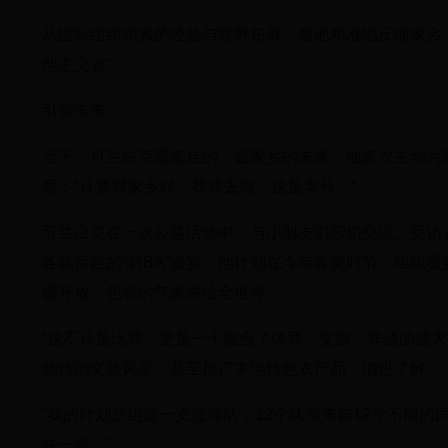
从国际组织积累的经验与视野拓展，被他精准地反哺家乡
他主义者”。
引领未来
当下，可兰白克最牵挂的，是家乡的未来。他多次主动为
意：“只要对家乡好，我就去做，这是本分。”
可兰白克在一次公益活动中，与小朋友们亲切交流。受访者
各族百姓的“村BA”盛宴。他计划在今年春夏时节，组织
疆开放、包容的气象讲给全世界。
“这不只是比赛，更是一个融合了体育、文旅、非遗的盛
独特的文旅风采，甚至推广本地特色农产品，增进了解。
“我的计划是组建一支篮球队，12个队员来自12个不同的
在一起。”