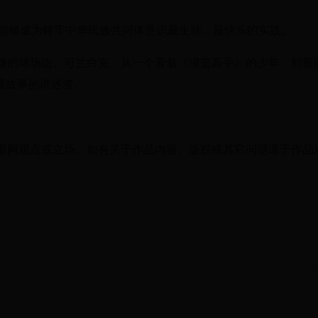
体育能够成为铸牢中华民族共同体意识最生动、最快乐的实践。
修的球场边。可兰白克，从一个看着《灌篮高手》的少年，到新
新疆故事的讲述者。
浪网观点或立场。如有关于作品内容、版权或其它问题请于作品