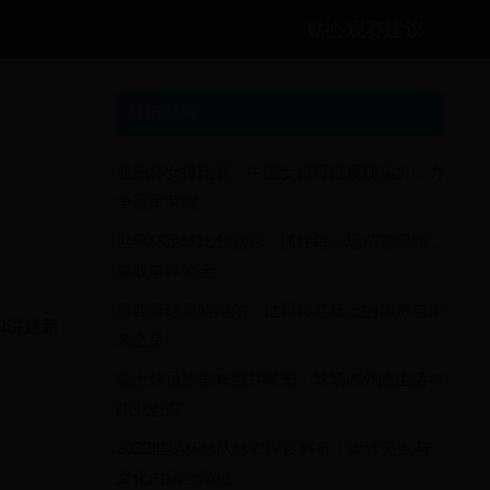
贴心观赛建议
最新发表
亚洲杯女排比赛：中国女排再度展现实力，力
争冠军荣耀
世界杯足球比分竞彩：抓住每一场精彩瞬间，
赢取丰厚奖金
墨西哥球员哈维尔：世界杯赛场上的传奇与未
和讲述新
来之星
瑞士球员沙里奇照片曝光：球场内外的生活与
职业态度
2022世界杯球队球衣深度解析：设计亮点与
文化内涵全揭秘