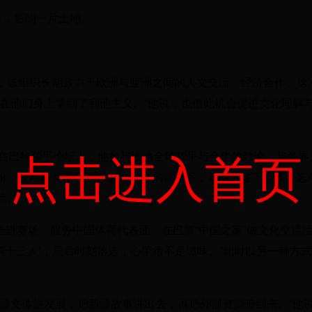
量，影响一片土地。
，该组织长期致力于欧洲与亚洲之间的人文交流、经济合作。这
我在他们身上学到了利他主义。”他说，也借此机会促进文化理解
年，在巴黎和平论坛上，他参与推动全球和平与合作的讨论，与各界
点击进入首页
份，在哈萨克斯坦国家篮协主席的邀请下，与哈方签下合作备忘
流。
份走进赛场，服务中国体育代表团，在巴黎“中国之家”做文化交流
‘第十三人’，最后时刻落选，心里很不是滋味。”此时以另一种方
疆文体旅发展，把新疆故事讲出去，再把外部资源带回来。”他