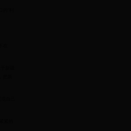
的“利
不在
属于新疆
，把新
展现自己
上紧紧抱