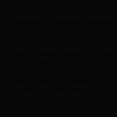
“体育精神就是最好的‘铸牢’精神。”在可兰白克看来，
帕米尔高原的风，曾吹过他夺冠的赛场，如今拂过乡村新
篮“铁血队长”；从无数孩子眼中的“教练”“公益大使”，到
春风拂过，冰雪消融，最好的比赛，刚刚开场。(完)
特别声明：以上文章内容仅代表作者本人观点，不代表新
的30日内与新浪网联系。
英冠9轮战报：韩国新星绝杀，考文垂5球狂胜登顶！
2026锦绣天府·NBA城市挑战赛即将登陆四川