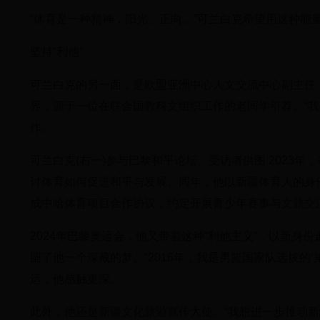
“体育是一种精神，阳光、正向。”可兰白克希望用这种能
坚持“利他”
可兰白克的另一面，是欧盟亚洲中心人文交流中心副主任
界，源于一位在联合国教科文组织工作的老同学引荐。“
作。
可兰白克(右一)参与巴黎和平论坛。受访者供图 2023
讨体育如何促进和平与发展。同年，他以新疆体育人的身
成中哈体育项目合作协议，约定开展青少年赛事与文旅交
2024年巴黎奥运会，他又带着这种“利他主义”，以新身
圆了他一个深藏的梦。“2016年，我是男篮国家队选拔的
运，他感触更深。
此外，他还是新疆文化旅游宣传大使。“我想进一步推动新