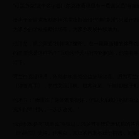
“可兰白克”这个名字在柯尔克孜语境里有一层含义是“有
出生于新疆克孜勒苏柯尔克孜自治州(简称“克州”)阿图
为家乡的学校捐赠操场等，为家乡发展持续助力。
他清楚，家乡需要“榜样”和“视野”。在一座座新建的体育
的篮筐也是这样吗？”面对这些天马行空的问题，他笑着
埋下。
可兰白克退役后，依然参加各类公益篮球比赛。图为可兰白
《灌篮高手》，想成为流川枫、樱木花道。”他鼓励孩子们
他坦言：“新疆孩子身体素质很好，但缺少系统性的体育
克州能通过我，一步步改变。”
他还积极参与“姚基金”等项目，为乡村学校带来优质的
《玛纳斯》史诗。他明白，真正的帮助不止于捐赠，更要