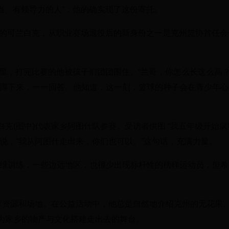
担当、有领导力的人”，他的确实现了这份寄托。
什市的可兰白克，从职业赛场退役后的新身份之一是克州篮协首任
馆里，打完比赛的他被孩子们团团围住。“兰哥，你怎么长这么高？”
半蹲下来，一一回答。他知道，这一刻，篮球的种子会在青少年心
克(图中)代表家乡阿图什队参赛。受访者供图 “我五年级开始疯
说，“我从阿图什走出来，你们也可以。”这句话，充满力量。
思维训练，一些边远地区，也很少出现标杆性的榜样运动员，但希
体育资源和场地。在公益活动中，他总是自然地介绍克州的无花果
为家乡的物产与文化搭建走出去的舞台。