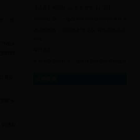
【决赛】周莫默 vs 清水 希世【17战】
文深特比赛：一场改变世界杯格局的经典对决
会长。他
游泳世锦赛：中国跳水“梦之队”有惊无险再添
两金
“NBA
每日赛车
里悄悄
鲁能大连巅峰对决：激情碰撞点燃世界杯战火
狂喜欢
友情链接
望家乡
、刺绣和