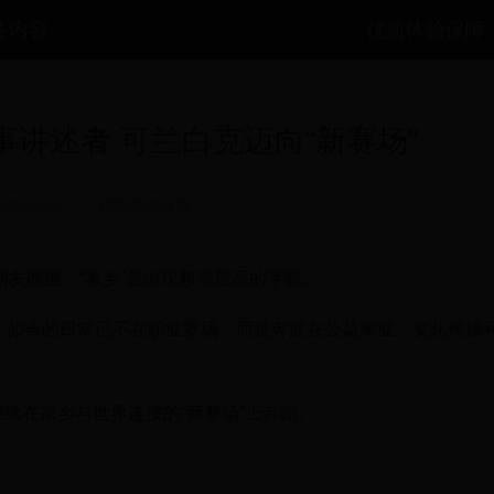
务内容
优质体验保障
事讲述者 可兰白克迈向“新赛场”
 09:42:02
|
优质体验保障
信朋友圈里，“家乡”是出现频率最高的字眼。
”，如今的日常已不在职业赛场，而是奔波在公益事业、文化传播
继续在家乡与世界连接的“新赛场”上奔跑。