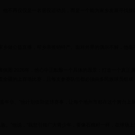
。他不再仅仅是一名退役运动员，而是一个能为家乡发展寻找接口
家乡做公益直播，帮乡亲推销特产。面对外界的偶尔不解，他毫
供图 2026年，他心中正酝酿一个具体的愿景：打造一个真正
覆盖全疆的上百场比赛，且每支参赛队伍都必须由多民族球员组成
大嘉年华。”他计划借助篮球赛事，让每个地州市都在这个舞台上
民族。”他说，“我想引领广大青少年，要像石榴籽一样，在球场