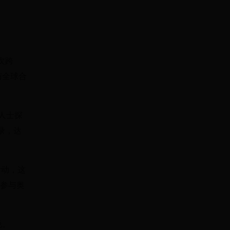
次跨
与全球合
人士探
录，达
活动，这
式参与奥
说。