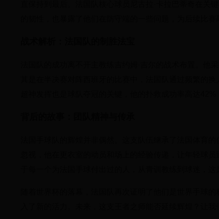
直保持到最后。法国队核心球员尼古拉·卡拉巴蒂奇在关键时
的韧性，也暴露了他们在防守端的一些问题，为后续比赛
战术解析：法国队的制胜法宝
法国队的成功离不开主教练吉约姆·吉尔的战术布置。他采
其是在半决赛对阵西班牙的比赛中，法国队通过频繁的换
超神发挥也是球队夺冠的关键，他的扑救成功率高达42%
背后的故事：团队精神与传承
法国手球队的辉煌并非偶然。这支队伍继承了法国体育的
忽视，他在更衣室的动员和场上的经验传递，让年轻球员
于每一个为法国手球付出过的人，从青训教练到球迷，这
随着世界杯的落幕，法国队再次证明了他们是世界手球的
入了新的活力。未来，这支王者之师能否延续辉煌？让我