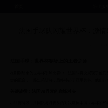
首页
陪伴服
法国手球队闪耀世界杯：激情
2025-07-21
法国手球：世界杯赛场上的王者之师
在刚刚结束的世界杯手球比赛中，法国队再次展现了他们
契的配合，一路过关斩将，最终捧起了冠军奖杯。他们的
关键战役：法国vs丹麦的巅峰对决
小组赛阶段，法国队与丹麦队的对决堪称本届世界杯的经