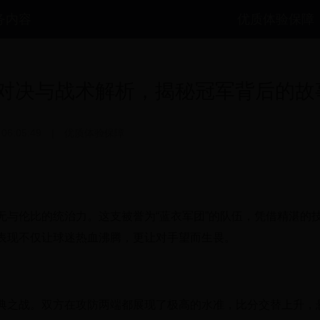
务内容
优质体验保障
对决与战术解析，揭秘冠军背后的故
 06:05:49
|
优质体验保障
无与伦比的统治力。这支被誉为“蓝衣军团”的队伍，凭借精湛的
表现不仅让球迷热血沸腾，更让对手望而生畏。
典之战。双方在攻防两端都展现了极高的水准，比分交替上升，