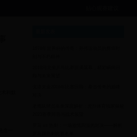
贴心观赛建议
最新发表
事
1978年世界杯的传奇：孙伟运动员的辉煌时
刻与不朽精神
2018河北省乒乓比赛圆满落幕，精彩瞬间回
顾与未来展望
戈洛夫金2016年比赛回顾：拳击传奇的巅峰
技术和默
对决
老鹰队球员名单深度解析：虎扑体育独家揭秘
2023赛季阵容与战术展望
罗马 vs 热刺：一场激情四溢的对决——解析
悬念一
罗马踢热刺比赛名单