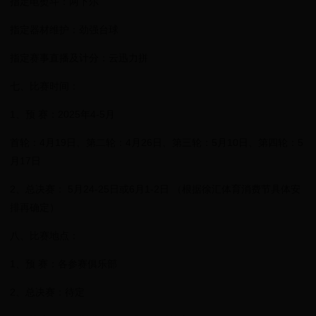
指定电熨斗：两下尔
指定器材维护：劲强台球
指定赛事直播及计分：云迅力拼
七、比赛时间：
1、预 赛：2025年4-5月
首轮：4月19日、第二轮：4月26日、第三轮：5月10日、第四轮：5
月17日
2、总决赛： 5月24-25日或6月1-2日 （根据徐汇体育消费节具体安
排再确定）
八、比赛地点：
1、预 赛：各参赛俱乐部
2、总决赛：待定