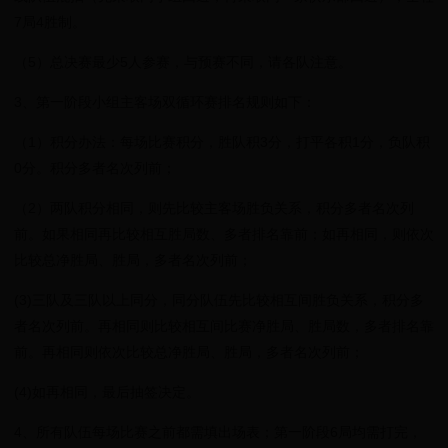
7局4胜制。
（5）总决赛最少5人参赛，与预赛不同，请各队注意。
3、第一阶段小组主客场双循环赛排名规则如下：
（1）积分办法：每场比赛积分，胜队积3分，打平各积1分，负队积
0分。积分多者名次列前；
（2）两队积分相同，则先比较主客场胜负关系，积分多者名次列
前。如果相同再比较相互胜局数、多者排名靠前；如再相同，则依次
比较总净胜局、胜局，多者名次列前；
(3)三队及三队以上同分，同分队伍先比较相互间胜负关系，积分多
者名次列前。再相同则比较相互间比赛净胜局、胜局数，多者排名靠
前。再相同则依次比较总净胜局、胜局，多者名次列前；
(4)如再相同，最后抽签决定。
4、所有队伍每场比赛之前都需填出场表；第一阶段6局均需打完，