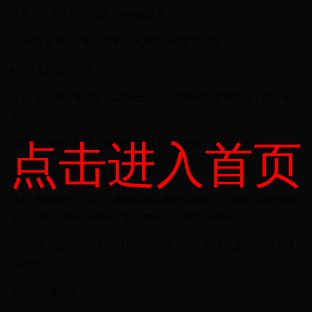
结束后，若无不良纪律，则全额退还。
3、组委会将为参赛人员购买人身意外伤害责任险。
4、报名及抽签方式：
（1）报名费：每支队伍1200元（未完成缴纳报名费队伍，报名无
效）；
点击进入首页
（2）报名截止时间：2025年4月11日（周五下午17：30）
（3） 预报名咨询微信：SHBA147
（4）抽签时间：待定（抽签结果及赛程安排将在上海市台球协会微
信公众号“上海市台球协会”统一发布，不再另行通知）；
（5)抽签地点：上海市台球协会办公地（徐汇区浦北路270号1号楼
302室）
十一、比赛办法：