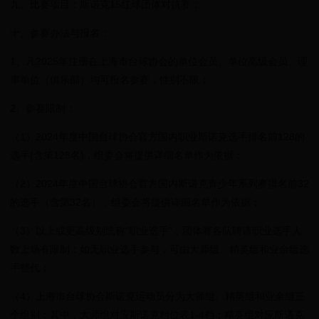
九、比赛项目：斯诺克15红球团体对抗赛；
十、参赛办法与报名：
1、凡2025年注册在上海市台球协会的单位会员、单位高级会员、理
事单位（俱乐部）均可报名参赛，性别不限；
2、参赛限制：
（1）2024年度中国台球协会官方国内职业斯诺克选手排名前128的
选手(含第128名)，组委会将提供详细名单作为依据；
（2）2024年度中国台球协会官方国内斯诺克青少年系列赛排名前32
的选手（含第32名），组委会将提供详细名单作为依据；
（3）以上或更高级别统称“职业选手”，团体赛各队聘请职业选手人
数上场有限制；如无职业选手参与，可由大师组、精英组和业余组选
手替代；
（4）上海市台球协会斯诺克运动员分为大师组、精英组和业余组三
个组别；其中，大师组对应斯诺克档位表1-4档；精英组对应斯诺克