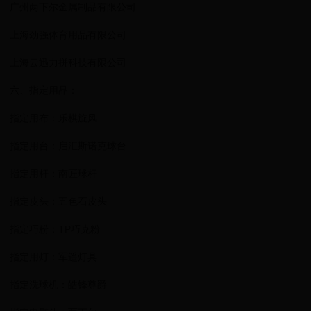
广州两下尔金属制品有限公司
上海劲强体育用品有限公司
上海云迅力拼科技有限公司
六、指定用品：
指定用布：乐棋旋风
指定用台：启汇斯诺克球台
指定用杆：南匠球杆
指定皮头：五色石皮头
指定巧粉：TP巧克粉
指定用灯：军遥灯具
指定洗球机：皓锋尊爵