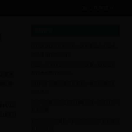
贴心观赛建议
最新发表
撞
巴萨最新球员号码公布：新赛季阵容大揭秘，
谁将接过传奇号码？
08凯尔特人球员号码背后的故事：揭秘绿衫
军传奇的数字化记忆
让篮球
场经典
2017年广场舞比赛与世界杯：体育热潮下的
全民狂欢
法国与阿根廷的世界杯巅峰对决：战术分析与
够精准地
精彩回顾
造成了巨
赵悦运动员的崛起：从国内赛场到世界杯舞台
的辉煌之路