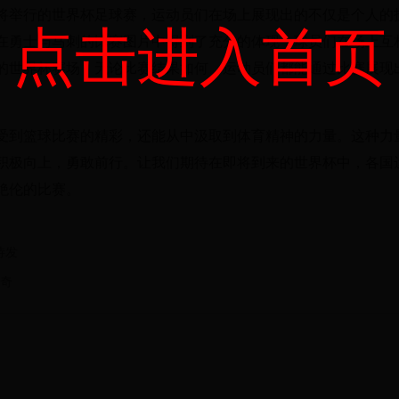
将举行的世界杯足球赛，运动员们在场上展现出的不仅是个人的
点击进入首页
在勇士与马刺的比赛图片中得到了充分的体现，球员们在场上互
的世界杯赛场，无论比赛结果如何，运动员们都能通过比赛展现
受到篮球比赛的精彩，还能从中汲取到体育精神的力量。这种力
积极向上，勇敢前行。让我们期待在即将到来的世界杯中，各国
绝伦的比赛。
待发
奇