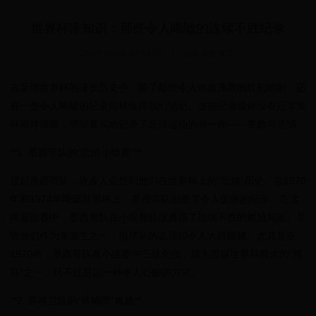
世界杯冷知识：那些令人唏嘘的连续不胜纪录
2025-05-06 18:24:29
|
优质体验保障
在足球世界杯的漫长历史中，除了那些令人热血沸腾的胜利时刻，还
有一些令人唏嘘的纪录同样值得我们铭记。这些纪录或许没有冠军奖
杯那样耀眼，但却真实地记录了足球运动的另一面——失败与遗憾。
**1. 墨西哥队的“悲情小组赛”**
提起墨西哥队，许多人会想到他们在世界杯上的“悲情”历史。在1970
年和1974年两届世界杯上，墨西哥队创造了令人扼腕的纪录。在这
两届比赛中，墨西哥队在小组赛阶段遭遇了连续不胜的尴尬局面。尽
管他们作为东道主之一，但球队的表现却令人大跌眼镜。尤其是在
1970年，墨西哥队在小组赛中三战全负，成为那届世界杯最大的“黑
马”之一，只不过是以一种令人心酸的方式。
**2. 苏格兰队的“铁桶阵”尴尬**