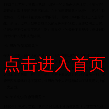
1982年世界杯，苏格兰队以小组第一的身份杀入淘汰赛，但他们的
表现却在淘汰赛阶段彻底崩塌。在对阵喀麦隆队的比赛中，苏格兰队
竟然在90分钟内未能攻破对手的球门，最终以0-0的比分进入点球大
战。然而，点球大战中苏格兰队的发挥同样糟糕，最终被淘汰出局。
这场比赛不仅创造了苏格兰队在世界杯上的最长不胜纪录，也让球队
的“铁桶阵”战术成为笑柄。
**3. 贝利的“冠军魔咒”**
作为足球史上最伟大的球员之一，贝利却在1974年世界杯上品尝到
点击进入首页
了失败的苦涩。尽管巴西队在小组赛中表现出色，但在与东德队的比
赛中，贝利却未能带领球队取得胜利。这场比赛不仅让巴西队的夺冠
之路蒙上了阴影，也让贝利的世界杯不胜纪录延续到了最后一刻。尽
管巴西队最终获得了冠军，但贝利的个人表现却成为了球队历史上的
一大遗憾。
**4. 莱茵克尔的“点球魔咒”**
1990年世界杯，英格兰队在点球大战中被西德队淘汰，莱茵克尔成