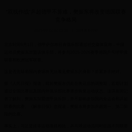
“双线作战”乒超德甲不算难，樊振东将改变德国联赛
竞争格局
2025-08-22 02:25:58
|
陪伴服务内容
北京时间6月1日，德甲萨尔布吕肯俱乐部通过社交媒体宣布，中国
运动员樊振东加盟该俱乐部，将参与2025-2026赛季德国乒乓球甲级
联赛和欧洲冠军联赛。
这是否意味着国内赛场将无法看见樊振东的身影？答案并非绝对。
据《人民日报》报道，目前樊振东仍处在奥运后的调整期，近期计划
通过全国比赛以及国内外俱乐部比赛逐步恢复运动状态。澎湃新闻记
者了解到，樊振东加盟德甲俱乐部，并不影响参加国内全运会和乒超
联赛的比赛。《解放日报》也报道，樊振东将参加乒超第一、第二阶
段的比赛。
事实上，与足篮排等运动项目相比，乒乓球运动员同时征战不同联赛