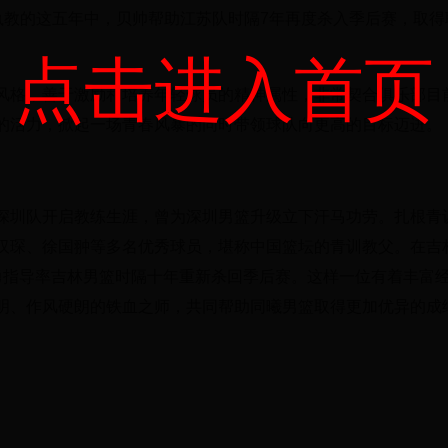
BA执教的这五年中，贝帅帮助江苏队时隔7年再度杀入季后赛，取
点击进入首页
风格，善于激励和培养年轻球员的精神属性，非常契合俱乐部目
的活力，掀起一场青春风暴的同时带领球队向更高的目标迈进。
在深圳队开启教练生涯，曾为深圳男篮升级立下汗马功劳。扎根青
汉琛、徐国翀等多名优秀球员，堪称中国篮坛的青训教父。在吉
旭勇指导率吉林男篮时隔十年重新杀回季后赛。这样一位有着丰富
明、作风硬朗的铁血之师，共同帮助同曦男篮取得更加优异的成