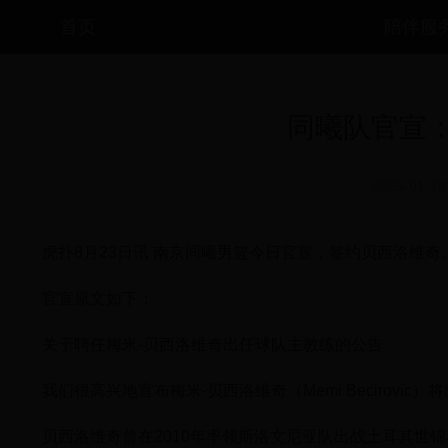
首页
陪伴服
同曦队官宣
2026-01-18
虎扑8月23日讯 南京同曦男篮今日官宣，签约贝西洛维
官宣原文如下：
关于聘任梅米-贝西洛维奇出任球队主教练的公告
我们很高兴地宣布梅米-贝西洛维奇（Memi Becirovi
贝西洛维奇曾在2010年率领斯洛文尼亚队出战土耳其世