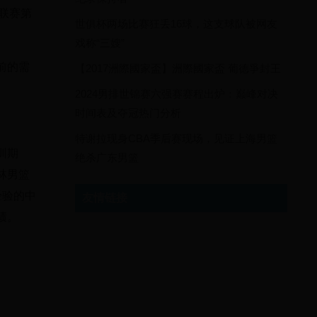
得联赛第
世俱杯两场比赛狂丢16球，这支球队被网友
戏称“三嫂”
前的需
【2017洲際國家盃】洲際國家盃 葡德爭封王
2024男排世锦赛六强赛赛程出炉：巅峰对决
时间表及夺冠热门分析
特谢拉现身CBA季后赛现场，见证上海男篮
训期
绝杀广东男篮
林男篮
经验的中
友情链接
绩。