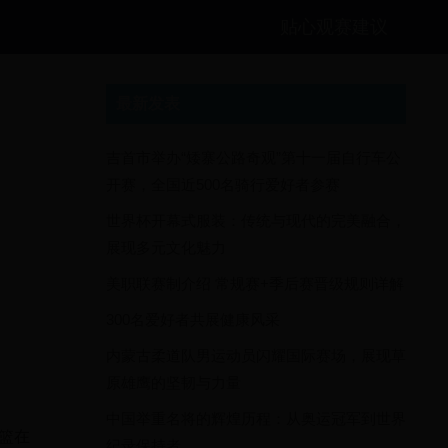
贴心观赛建议
最新发表
吉首市举办“矮寨公路奇观”第十一届自行车公
开赛，全国近500名骑行爱好者参赛
世界杯开幕式服装：传统与现代的完美融合，
展现多元文化魅力
美职联赛制介绍 常规赛+季后赛晋级规则详解
300名爱好者共展健康风采
内蒙古柔道队男运动员闪耀国际赛场，展现草
原雄鹰的坚韧与力量
中国举重名将的辉煌历程：从奥运冠军到世界
篮在
纪录保持者