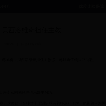
务内容
优质体验保障
：贝西洛维奇担任主教
 02:38:24
|
陪伴服务内容
奇、蒋旭勇，贝西洛维奇担任主教练，蒋旭勇任领队兼助教。
c）将出任南京同曦篮球俱乐部主教练。
锦赛。这位欧洲名帅对于亚洲篮球有着很深的了解，他带领伊朗男