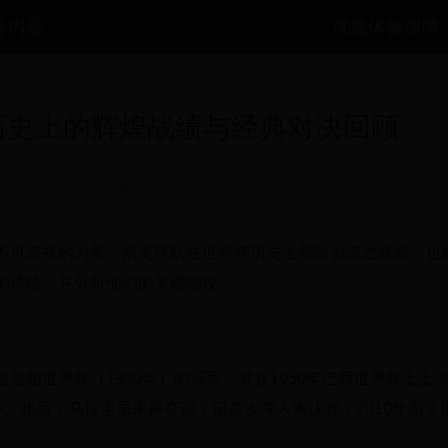
务内容
优质体验保障
历史上的辉煌战绩与经典对决回顾
 00:37:18
|
陪伴服务内容
不可忽视的力量。两支球队在世界杯历史上都曾创造过辉煌，也
的成绩，并分析他们的关键战役。
首届世界杯（1930年）的冠军，并在1950年巴西世界杯上上
杯。此后，乌拉圭虽未再夺冠，但多次闯入淘汰赛，2010年南非