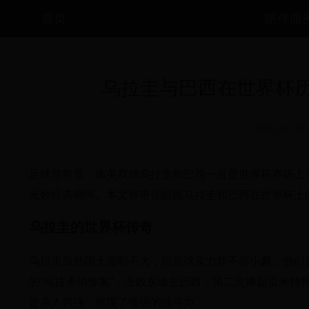
首页
陪伴服
乌拉圭与巴西在世界杯
2025-07-05
足球世界里，南美双雄乌拉圭和巴西一直是世界杯赛场上
无数经典瞬间。本文将带你回顾乌拉圭和巴西在世界杯上
乌拉圭的世界杯传奇
乌拉圭虽然国土面积不大，但足球实力却不容小觑。他们是
的“马拉卡纳惨案”，击败东道主巴西，第二次捧起雷米特
是杀入四强，展现了顽强的战斗力。