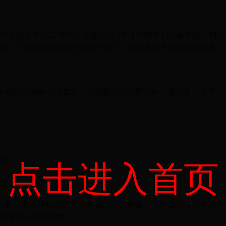
终仅排名英冠第15位，但他交出了8球12助攻的亮眼数据。切尔
表示："我们追踪汤姆已经18个月了，他在高压下的传球成功率
。"
年轻球员都会心跳加速。但我告诉自己要冷静，这只是一个开
第3）
点击进入首页
/h
写道："史密斯让我想起了年轻时的兰帕德，他有着同样出色的后
需要提高对抗强度。"