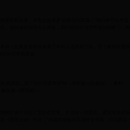
急需新鲜血液。体育总监保罗·温斯坦利透露："我们本可以考虑
理念。他的成长曲线令人兴奋，我们相信在波切蒂诺的调教下，
加条款：如果史密斯在未来三年内入选英格兰队，雷丁将额外获
到200万英镑奖金。
6球队的球员，前三位分别是本·怀特（布莱顿→阿森纳）、奥利·
（赫尔城→西汉姆）。
瑟姆的比赛中完成了切尔西首秀，并贡献一次助攻。蓝军球迷开
如《泰晤士报》所言："在疯狂烧钱的英超转会市场，切尔西这