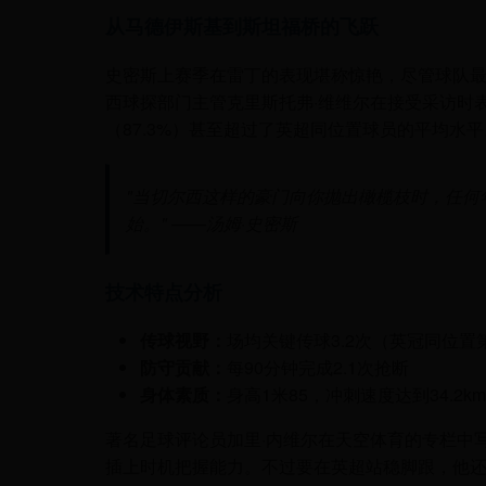
从马德伊斯基到斯坦福桥的飞跃
史密斯上赛季在雷丁的表现堪称惊艳，尽管球队最
西球探部门主管克里斯托弗·维维尔在接受采访时
（87.3%）甚至超过了英超同位置球员的平均水平
"当切尔西这样的豪门向你抛出橄榄枝时，任何
始。" ——汤姆·史密斯
技术特点分析
传球视野：
场均关键传球3.2次（英冠同位置
防守贡献：
每90分钟完成2.1次抢断
身体素质：
身高1米85，冲刺速度达到34.2km
著名足球评论员加里·内维尔在天空体育的专栏中
插上时机把握能力。不过要在英超站稳脚跟，他还