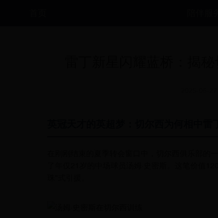
首页
陪伴服
雷丁新星闪耀蓝桥：揭秘
2025-06-27
英冠天才的英超梦：切尔西为何相中雷
在刚刚结束的夏季转会窗口中，切尔西俱乐部的
了年仅21岁的中场球员汤姆·史密斯。这笔价值1
珠"式引援。