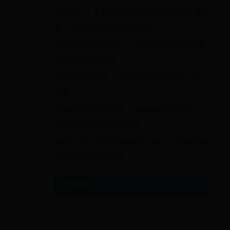
震惊体坛！多名运动员因世界杯药检拒检遭禁
赛，职业生涯面临毁灭性打击
FM2016球员名字变了？揭秘游戏背后的数据
库更新与真实故事
世界杯球衣字体：从经典到现代的演变与设计
趋势
1994年世界杯预选赛：塞纳最惨烈的比赛，
生死时速背后的血泪史诗
塞内加尔队韩日世界杯黑马传奇：非洲新星的
崛起与经典战役回顾
友情链接