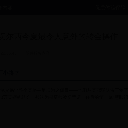
务内容
优质体验保障
切尔西今夏最令人意外的转会操作
 22:35:43
|
陪伴服务内容
丁小将？
一笔交易让整个英格兰足坛为之侧目——他们从英冠球队雷丁签
200万英镑的转会，被认为是新帅波切蒂诺上任后的第一笔"慧眼