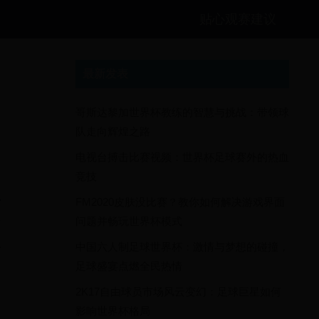
贴心观赛建议
最新发表
哥斯达黎加世界杯教练的智慧与挑战：带领球
队走向辉煌之路
电视台搏击比赛视频：世界杯足球赛外的热血
竞技
FM2020皮肤没比赛？教你如何解决游戏界面
问题并畅玩世界杯模式
下
识
中国六人制足球世界杯：激情与梦想的碰撞，
足球盛宴点燃全民热情
2K17自由球员市场风云变幻：足球巨星如何
影响世界杯格局