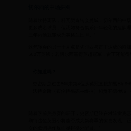
切尔西的中场拼图
随着坎特离队，科瓦契奇转会曼城，切尔西的中场
更多成名球员，但汤姆符合俱乐部年轻化的建队
三年内他就能成为英格兰国脚。"
这笔转会的另一个亮点是切尔西与雷丁达成的附
500万英镑；若切尔西赢得英超冠军，雷丁还能得
你知道吗？
史密斯是过去5年来第4位从英冠直接加盟Big
沃特金斯（布伦特福德→维拉）和贾罗德·鲍文
随着季前热身赛的展开，史密斯已经在对阵雷克
期待这位英冠小将能否成为新赛季的惊喜发现。正
次的低调操作反而显得格外醒目。"