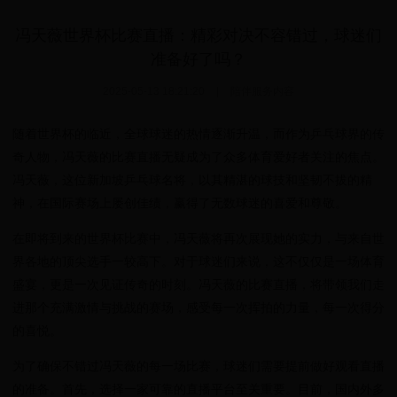
冯天薇世界杯比赛直播：精彩对决不容错过，球迷们
准备好了吗？
2025-05-13 18:21:20
|
陪伴服务内容
随着世界杯的临近，全球球迷的热情逐渐升温，而作为乒乓球界的传
奇人物，冯天薇的比赛直播无疑成为了众多体育爱好者关注的焦点。
冯天薇，这位新加坡乒乓球名将，以其精湛的球技和坚韧不拔的精
神，在国际赛场上屡创佳绩，赢得了无数球迷的喜爱和尊敬。
在即将到来的世界杯比赛中，冯天薇将再次展现她的实力，与来自世
界各地的顶尖选手一较高下。对于球迷们来说，这不仅仅是一场体育
盛宴，更是一次见证传奇的时刻。冯天薇的比赛直播，将带领我们走
进那个充满激情与挑战的赛场，感受每一次挥拍的力量，每一次得分
的喜悦。
为了确保不错过冯天薇的每一场比赛，球迷们需要提前做好观看直播
的准备。首先，选择一家可靠的直播平台至关重要。目前，国内外多