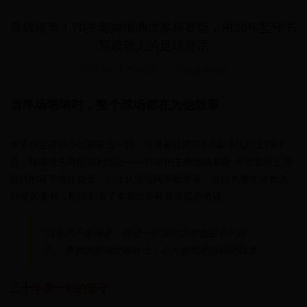
致敬传奇！70岁老帅泪洒世界杯赛场，用30年坚守书
写最动人的足球童话
2025-04-24 22:00:05
|
陪伴服务内容
当终场哨响时，整个球场都在为他鼓掌
卡塔尔世界杯小组赛最后一轮，当洪都拉斯队1-0爆冷战胜比利时
后，转播镜头突然切到场边——70岁的主教练路易斯·苏亚雷斯正用
颤抖的双手捂住脸庞，泪水从指缝间不断滑落。这位执教生涯长达
38年的老帅，刚刚创造了本届世界杯最温暖的奇迹。
"我带的不是球星，而是一群愿意为梦想拼命的孩
子。"赛后的新闻发布会上，老人擦拭着眼镜哽咽道。
三十年磨一剑的坚守