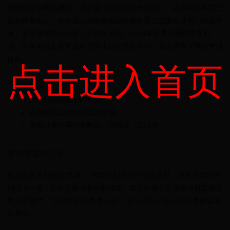
翻开苏亚雷斯的履历，没有豪门俱乐部的光鲜经历。从洪都拉斯第三
级别联赛起步，他曾在闷热的集装箱改建的更衣室里给球员们画战术
板，靠骑着摩托车往返三个训练场地。2014年世界杯预选赛失利
后，他本有机会接受墨西哥俱乐部的天价合约，却选择留下重建青训
体系。
点击进入首页
关键数据：
8次拒绝欧洲俱乐部邀约
自费建立12所乡村足球学校
本届世界杯平均年龄最小的阵容（23.4岁）
更衣室里的父亲
球员们私下都称他"老爹"。对阵比利时的中场休息时，更衣室监控拍
到动人一幕：苏亚雷斯没有讲解战术，而是给每个队员看手机里他们
家人的照片。"记住你们代表着什么"，这句话让小伙子们红着眼眶冲
回赛场。