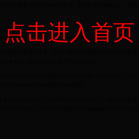
部赛场上屡屡上演精彩绝伦的表演，而在世界杯的舞台上，他也
点击进入首页
也有着不俗的表现。比如阿根廷的迪马利亚，他在2014年世界
在2018年世界杯上的进球帮助乌拉圭队挺进八强。
自的国家队赢得了荣誉，也让巴黎圣日耳曼这支俱乐部在世界足
的完美体现，也是球员个人努力和天赋的结晶。
相信会有更多的圣日耳曼球员在世界杯的舞台上大放异彩。无论
为国家队和俱乐部赢得更多荣誉的重任。
黎圣日耳曼的球员们，已经用他们的表现证明了，他们不仅是俱
的世界杯赛场上，巴黎圣日耳曼的球员们能够继续书写属于他们