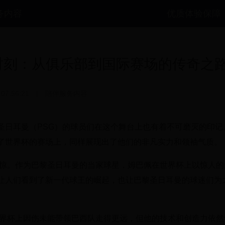
务内容
优质体验保障
时刻：从俱乐部到国际赛场的传奇之
 07:56:21
|
陪伴服务内容
圣日耳曼（PSG）的球员们在这个舞台上也有着不可磨灭的印记
了世界杯的赛场上，同样展现出了他们的非凡实力和领袖气质。
震惊。作为巴黎圣日耳曼的当家球星，姆巴佩在世界杯上以惊人的
让人们看到了新一代球王的崛起，也让巴黎圣日耳曼的球迷们为
世界杯上因伤未能带领巴西队走得更远，但他的技术和创造力依然