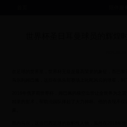
首页
陪伴服
世界杯圣日耳曼球员的辉煌
2025-05-08
在足球的世界里，世界杯无疑是最高荣誉的象征，而巴黎
马尔到姆巴佩，这些在俱乐部赛场上叱咤风云的球星，到
2018年俄罗斯世界杯，姆巴佩的横空出世让全世界为之
精湛的射术，帮助法国队捧起了大力神杯。他的表现不仅
豪。
而内马尔，这位巴西足球的旗帜性人物，虽然在2018年