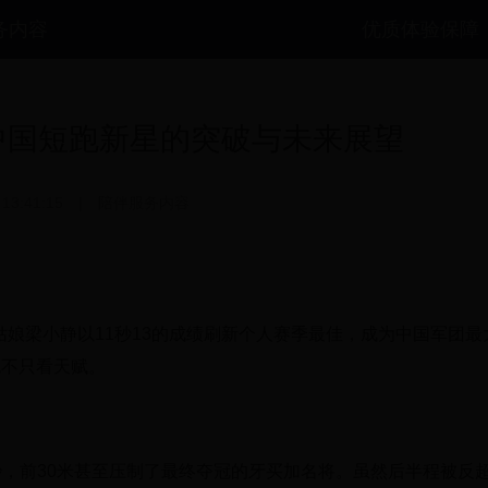
务内容
优质体验保障
中国短跑新星的突破与未来展望
 13:41:15
|
陪伴服务内容
姑娘梁小静以11秒13的成绩刷新个人赛季最佳，成为中国军团最
跑不只看天赋。
8秒，前30米甚至压制了最终夺冠的牙买加名将。虽然后半程被反