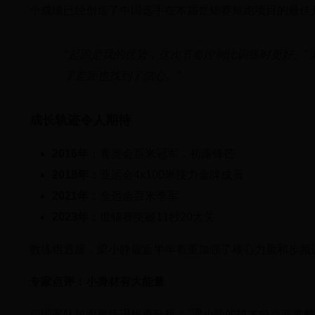
个成绩已经创造了中国选手在本届世锦赛短跑项目的最佳
"起跑是我的优势，这次节奏控制比训练时更好。"
了差距也找到了信心。"
成长轨迹令人期待
2016年
：青奥会百米冠军，初露锋芒
2018年
：亚运会4x100米接力金牌成员
2021年
：全运会百米季军
2023年
：世锦赛突破11秒20大关
教练组透露，梁小静最近半年着重加强了核心力量和步频
专家点评：小身材有大能量
前国家队短跑教练冯树勇分析："梁小静的技术特点非常鲜