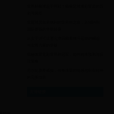
世界杯赌球起于何时？揭秘足球博彩背后的历
史与疯狂
雷霆球员加里纳利的世界杯之旅：从NBA到
国际赛场的华丽转身
从女子UFC比赛完整回顾看格斗运动的崛起
与女性力量的突破
揭秘体育竞彩世界杯冠军：如何精准预测与投
注策略
劳尔比赛带戒指：传奇球星的情感与职业精神
的完美结合
友情链接
果能保