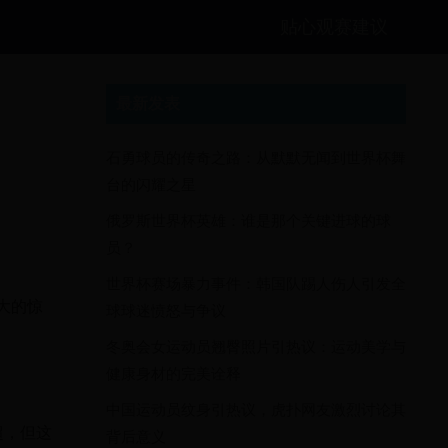
贴心观赛建议
最新发表
石勇球员的传奇之路：从默默无闻到世界杯舞
台的闪耀之星
俄罗斯世界杯英雄：谁是那个关键进球的球
员？
世界杯赛场暴力事件：韩国队踢人伤人引发全
大的惊
球球迷愤怒与争议
冬奥会女运动员翘臀照片引热议：运动美学与
健康身材的完美诠释
中国运动员纹身引热议，虎扑网友激烈讨论其
超，但这
背后意义