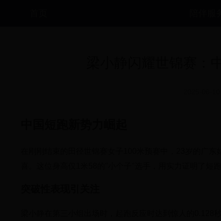
首页
陪伴服
梁小静闪耀世锦赛：
2025-06-10
中国短跑新势力崛起
在刚刚结束的田径世锦赛女子100米预赛中，23岁的广东
喜。这位身高仅1米58的"小个子"选手，用实力证明了短
突破性表现引关注
梁小静在第三小组出场时，起跑反应时达到惊人的0.12