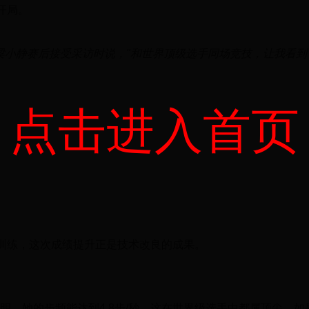
开局。
梁小静赛后接受采访时说，"和世界顶级选手同场竞技，让我看到
点击进入首页
训练，这次成绩提升正是技术改良的成果。
明，她的步频能达到4.8步/秒，这在世界级选手中都属顶尖。如