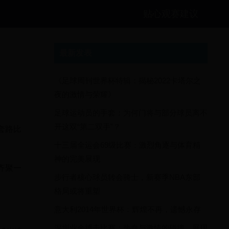
贴心观赛建议
最新发表
《足球周刊世界杯特辑：揭秘2022卡塔尔之
夜的激情与荣耀》
足球运动员的手套：为何门将与部分球员离不
开这双“第二双手”？
套路比
十三届全运会69级比赛：激烈角逐与体育精
神的完美展现
齐聚一
步行者核心球员转会骑士，新赛季NBA东部
格局或将重塑
意大利2014年世界杯：辉煌不再，遗憾永存
深圳业余搏击比赛：热血与激情的碰撞，展现