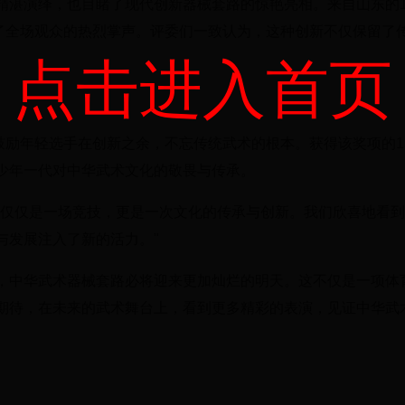
精湛演绎，也目睹了现代创新器械套路的惊艳亮相。来自山东的1
得了全场观众的热烈掌声。评委们一致认为，这种创新不仅保留了
点击进入首页
鼓励年轻选手在创新之余，不忘传统武术的根本。获得该奖项的1
少年一代对中华武术文化的敬畏与传承。
不仅仅是一场竞技，更是一次文化的传承与创新。我们欣喜地看
与发展注入了新的活力。"
，中华武术器械套路必将迎来更加灿烂的明天。这不仅是一项体
期待，在未来的武术舞台上，看到更多精彩的表演，见证中华武