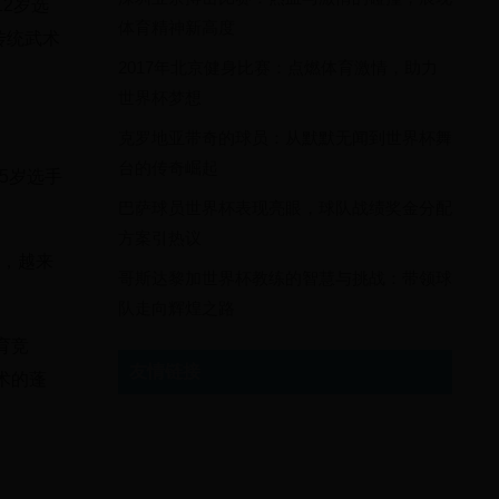
2岁选
体育精神新高度
传统武术
2017年北京健身比赛：点燃体育激情，助力
世界杯梦想
克罗地亚带奇的球员：从默默无闻到世界杯舞
台的传奇崛起
5岁选手
巴萨球员世界杯表现亮眼，球队战绩奖金分配
方案引热议
到，越来
哥斯达黎加世界杯教练的智慧与挑战：带领球
队走向辉煌之路
育竞
友情链接
术的蓬