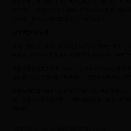
在比赛中，我们看到了传统武术器械如刀、枪、剑、棍的
手李明轩，以其独创的"太极剑与双节棍融合"套路，赢
的精髓，更为武术器械套路注入了新的生命力。
少年武术的未来
值得一提的是，本次比赛特别设立了"传统武术传承奖"，
张晓雯，以其对传统枪术的深刻理解和完美演绎，展示了
中国武术协会主席在赛后表示："少年武术器械套路比赛
越多的年轻人愿意投身于武术事业，这为中华武术的传承
随着比赛的圆满落幕，我们更加坚信，在少年们的努力下
技，更是一种文化的传承，一种精神的延续。让我们共同
勃发展。
世界杯陈幸同：从乒乓球新星到世界冠军的蜕变之路