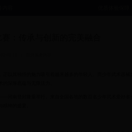
务内容
优质体验保障
比赛：传承与创新的完美融合
 02:46:15
|
陪伴服务内容
，正以其独特的魅力吸引着越来越多的年轻人。而少年武术器械
术的深厚底蕴与无限活力。
——河南登封隆重举行。来自全国各地的数百名少年武术爱好者
与精神的盛宴。