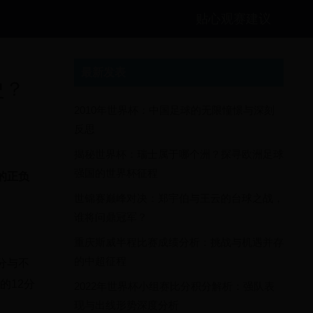
贴心观赛建议
最新发表
史？
2010年世界杯：中国足球的无限憧憬与深刻
反思
揭秘世界杯：瑞士属于哪个洲？探寻欧洲足球
强国的世界杯征程
2的正负
世锦赛巅峰对决：郑宇伯与王云的台球之战，
谁将问鼎冠军？
重庆斯威半程比赛成绩分析：挑战与机遇并存
的中超征程
分与不
的12分
2022年世界杯小组赛比分积分解析：强队表
现与出线形势深度分析