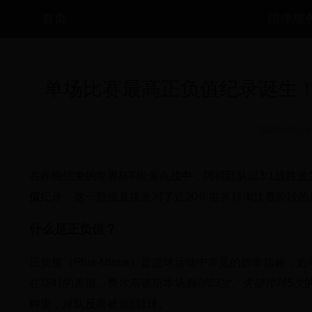
首页
陪伴服
单场比赛最高正负值纪录诞生
2025-06-06
在昨晚结束的世界杯F组焦点战中，阿根廷队以3:1战胜
值
纪录，这一数据直接改写了近20年世界杯淘汰赛阶段的
什么是正负值？
正负值（Plus-Minus）是篮球运动中常见的效率指
在场时的差值。费尔南德斯本场
触球83次
、
关键传球5次
钟里，球队反而被追回1球。