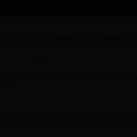
务内容
优质体验保障
！这位球员如何用数据改写世界杯历
 19:33:14
|
陪伴服务内容
波兰的比赛中，中场核心恩佐·费尔南德斯创造了本届赛事单场
+1
历史排名。
标，近年来被引入足球数据分析。简单来说，当某球员在场时球队净胜
的表现，让阿根廷在他登场的78分钟内净胜3球，而当他被换下后