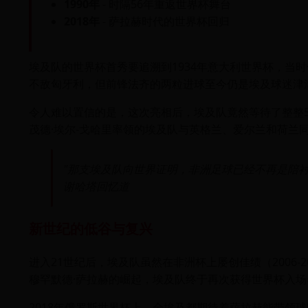
1990年
- 时隔56年重返世界杯舞台
2018年
- 萨拉赫时代的世界杯回归
埃及队的世界杯首秀要追溯到1934年意大利世界杯，当
不敌匈牙利，但前锋法齐的两粒进球至今仍是埃及球迷津
令人难以置信的是，这次亮相后，埃及队竟然等待了整整5
茂德·埃尔-戈哈里率领的埃及队与英格兰、爱尔兰和荷兰
"那支埃及队向世界证明，非洲足球已经不再是陪衬
谢哈塔回忆道
新世纪的低谷与复兴
进入21世纪后，埃及队虽然在非洲杯上屡创佳绩（2006-
穆罕默德·萨拉赫的崛起，埃及队终于再次获得世界杯入场
2018年俄罗斯世界杯上，全埃及都期待着萨拉赫能带领