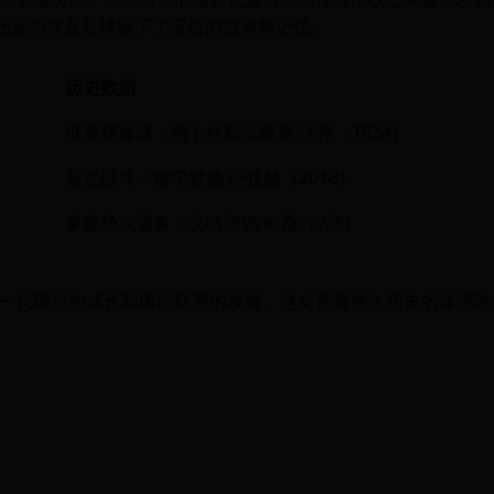
还是为埃及足球留下了宝贵的世界杯记忆。
历史数据
世界杯首球：阿卜杜勒拉赫曼·法齐（1934）
最近进球：穆罕默德·萨拉赫（2018）
参赛场次最多：艾哈迈德·哈桑（7场）
新一代球员的成长和国内联赛的发展，这支拥有悠久历史的非洲劲