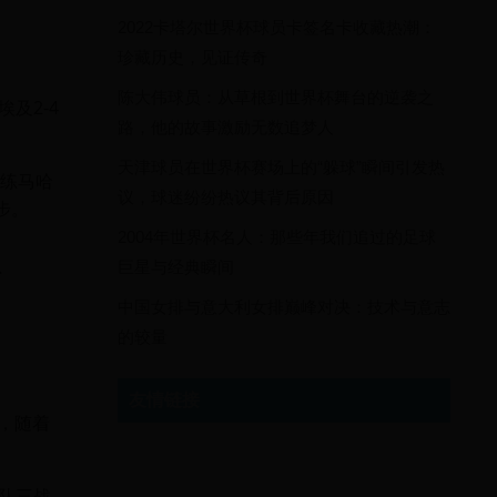
2022卡塔尔世界杯球员卡签名卡收藏热潮：
珍藏历史，见证传奇
陈大伟球员：从草根到世界杯舞台的逆袭之
及2-4
路，他的故事激励无数追梦人
天津球员在世界杯赛场上的“躲球”瞬间引发热
教练马哈
议，球迷纷纷热议其背后原因
步。
2004年世界杯名人：那些年我们追过的足球
巨星与经典瞬间
·
中国女排与意大利女排巅峰对决：技术与意志
的较量
友情链接
年，随着
队三战