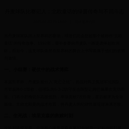
丹麦球队比赛记入：北欧童话的绿茵传奇与不屈斗志
2025-07-03 23:18:00
|
陪伴服务内容
当丹麦国家队踏上世界杯的赛场，球迷们总会想起那个被称作“北欧
童话”的传奇故事。1992年，替补参赛的丹麦队一路逆袭捧起欧洲
杯，而如今，这支球队依然在世界杯的舞台上书写着属于他们的坚韧
与激情。
一、小组赛：硬仗中的战术博弈
本届世界杯，丹麦队被分入“死亡之组”，首战对阵卫冕冠军法国队。
尽管最终0-1惜败，但球队的5-3-2防守反击阵型让姆巴佩屡次无功而
返。门将小舒梅切尔高接低挡，单场贡献7次扑救，赛后被评为全场
最佳。主帅尤勒曼的战术布置，将丹麦人的纪律性展现得淋漓尽致。
二、生死战：埃里克森的救赎时刻
次轮对阵突尼斯，中场核心埃里克森在第37分钟用一记贴地斩打破