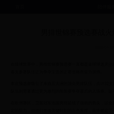
首页
陪伴服
男排世锦赛预选赛战火
2025-04-29
在排球世界中，男排世锦赛预选赛一直都是全球球迷关注的
各支参赛队伍正为争夺宝贵的正赛资格而奋力拼搏。
本次预选赛吸引了来自五大洲的顶尖男排队伍，共计32
队伍则需要通过更为激烈的附加赛争夺最后的入场券。这
在欧洲赛区，卫冕冠军法国男排延续了强劲的势头，以全
定的阻力，但他们凭借关键时刻的出色发挥，最终锁定了