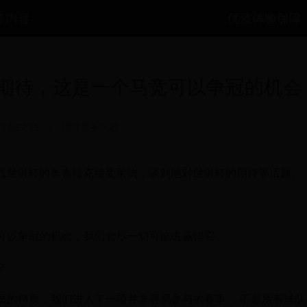
务内容
优质体验保障
期待，这是一个马竞可以争冠的机会
 14:57:15
|
陪伴服务内容
备战世俱杯的奥布拉克接受采访，谈到他对世俱杯的期待等话题。
可以争冠的机会，我们会尽一切可能去赢得它。
？
员的特质，我们进入了一项并非容易参与的赛事 ，不是所有球队