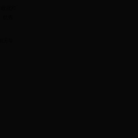
在欧冠和
、优秀
明天等