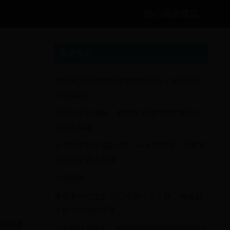
贴心观赛建议
最新发表
2023年龙溪篮球比赛赛程表公布：精彩对决
不容错过！
回忆16年欧洲杯：那些在关键时刻挺身而出
的绝杀英雄
女篮世界杯中国队107：44大胜韩国，创双方
交战历史最大分差
羊城晚报
体育界5大“炫富王”：中国一人上榜，梅威瑟
不如一位德扑选手
都能参
世界杯妖星崛起：揭秘那些闪耀赛场的年轻天