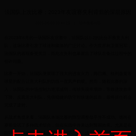
法国队上次比赛：2023年友谊赛失利背后的深层原因
2025-06-03 20:44:19
|
陪伴服务内容
在2023年6月的一场国际友谊赛中，法国队以1-2的比分不敌意大利
队，这场比赛引发了球迷和媒体的广泛讨论。作为世界杯卫冕冠军，
法国队的表现备受关注，而此次失利也暴露出了球队在备战过程中的
些许问题。
比赛一开始，法国队便展现了强大的进攻火力，姆巴佩、格列兹曼等
球星的配合让意大利队的防线一度风声鹤唳。然而，随着比赛的深
入，法国队的中场控制力逐渐减弱，传球失误率增加，导致进攻效率
下降。反观意大利队，凭借稳健的防守和快速的反击，最终抓住机会
完成了逆转。
从战术角度来看，法国队本场比赛的阵型调整似乎并不成功。德尚在
赛前尝试了多种战术组合，但在实战中并未达到预期效果。尤其是在
防守端，法国队的盯人失误和补防不及时，成为了对手破门的关键因