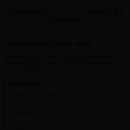
世界杯B组晋级形势分析：死亡之组谁能突围？葡萄
牙或面临终极考验
2025-04-25 01:33:39
|
陪伴服务内容
B组晋级形势白热化 四强混战一触即发
随着世界杯小组赛第二轮结束，B组的晋级形势变得扑朔迷离。这个
被球迷称为"死亡之组"的小组，目前四支球队都保留着出线希望，最
后一轮比赛将成为真正的生死战。
当前积分榜情况：
葡萄牙：4分（1胜1平）
西班牙：4分（1胜1平）
伊朗：3分（1胜1负）
摩洛哥：0分（已出局）