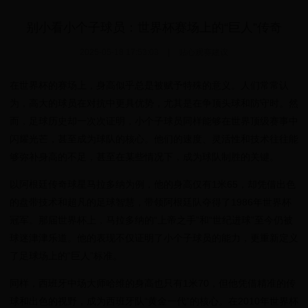
别小看小个子球员：世界杯赛场上的“巨人”传奇
2025-05-18 17:53:03
|
贴心观赛建议
在世界杯的赛场上，身高似乎总是被赋予特殊的意义。人们常常认
为，高大的球员在对抗中更具优势，尤其是在争顶头球和防守时。然
而，足球历史却一次次证明，小个子球员同样能够在世界顶级赛事中
闪耀光芒，甚至成为球队的核心。他们的速度、灵活性和技术往往能
够弥补身高的不足，甚至在某些情况下，成为球队制胜的关键。
以阿根廷传奇球星马拉多纳为例，他的身高仅有1米65，却凭借出色
的盘带技术和超凡的足球智慧，带领阿根廷队夺得了1986年世界杯
冠军。那届世界杯上，马拉多纳的“上帝之手”和“世纪进球”至今仍被
球迷津津乐道。他的表现不仅证明了小个子球员的能力，更重新定义
了足球场上的“巨人”标准。
同样，西班牙中场大师哈维的身高也只有1米70，但他凭借精准的传
球和出色的视野，成为西班牙队“黄金一代”的核心。在2010年世界杯