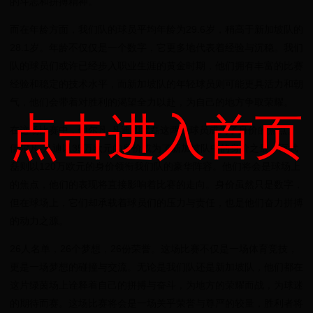
的斗志和拼搏精神。
而在年龄方面，我们队的球员平均年龄为29.6岁，稍高于新加坡队的
28.1岁。年龄不仅仅是一个数字，它更多地代表着经验与沉稳。我们
队的球员们或许已经步入职业生涯的黄金时期，他们拥有丰富的比赛
经验和稳定的技术水平，而新加坡队的年轻球员则可能更具活力和朝
气，他们会带着对胜利的渴望全力以赴，为自己的地方争取荣耀。
点击进入首页
在这场比赛中，伊尔凡-凡迪和武磊这两位球员成为了身价的焦点。
伊尔凡-凡迪以35万欧元的身价成为了新加坡队中的身价之最，而武
磊则以120万欧元的身价领衔我们队的豪华阵容。他们将会是球场上
的焦点，他们的表现将直接影响着比赛的走向。身价虽然只是数字，
但在球场上，它们却承载着球员们的压力与责任，也是他们奋力拼搏
的动力之源。
26人名单，26个梦想，26份荣誉。这场比赛不仅是一场体育竞技，
更是一场梦想的碰撞与交流。无论是我们队还是新加坡队，他们都在
这片绿茵场上诠释着自己的拼搏与奋斗，为地方的荣耀而战，为球迷
的期待而赛。这场比赛将会是一场关乎荣誉与尊严的较量，胜利者将