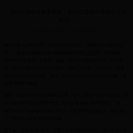
《FM足球经理新手教程：如何在游戏中添加自定义
球员》
2025-05-13 08:21:54
|
贴心观赛建议
如果你是《足球经理》（Football Manager，简称FM）的忠实玩
家，一定会对游戏中的球员数据库感到既熟悉又陌生。熟悉的是，
FM的球员数据庞大且真实，涵盖了全球各地的职业球员；陌生的
是，有时候我们可能会希望添加一些自定义球员，比如自己、朋友，
甚至是虚构的超级球星。那么，如何在FM中添加自定义球员呢？本
文将为你详细解答。
首先，你需要打开FM的编辑器工具。这个工具是FM官方提供的，允
许玩家对游戏数据库进行修改。你可以在Steam库中找到它，搜
索“Football Manager Editor”即可。安装并启动编辑器后，你会看到
一个类似于游戏界面的操作面板。
接下来，点击“新建”按钮，创建一个新的数据库文件。这一步非常重