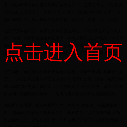
要，因为所有的修改都将保存在这个文件中。创建完成后，你可以开
始添加自定义球员了。点击“人员”选项卡，然后选择“添加人员”。在
弹出的窗口中，填写球员的基本信息，如姓名、国籍、出生日期等。
在填写基本信息后，你需要为球员设置属性。FM的球员属性分为技
术、精神、身体和隐藏属性四大类。你可以根据自己的需求，为球员
点击进入首页
分配相应的数值。比如，如果你想创建一个速度型前锋，可以将“速
度”和“加速”属性调高；如果你想创建一个防守型中场，可以提升“抢
断”和“位置感”属性。
除了属性，你还可以为球员设置合同信息、俱乐部归属以及职业生涯
历史。这些信息会影响球员在游戏中的表现和发展。比如，如果你将
球员添加到一支豪门俱乐部，他的成长速度可能会更快；如果你将他
添加到一支低级别联赛球队，他可能需要更多时间才能崭露头角。
完成所有设置后，保存数据库文件，并启动FM游戏。在新建游戏
时，选择你刚刚修改的数据库文件，这样你就可以在游戏中看到自己
添加的球员了。需要注意的是，添加自定义球员可能会影响游戏的平