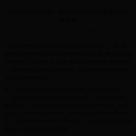
2017 NBA球员转会：解析球员流动如何重塑职业体
育格局
2025-05-06 21:39:44
|
贴心观赛建议
2017年是NBA历史上球员转会markt最为活跃的一年之一。这一年，
多笔重磅交易和签约不仅改变了球队的阵容结构，更对整个联盟的竞
争格局产生了深远影响。从克里斯·保罗的西游到勒布朗·詹姆斯的续
约，再到德马库斯·考辛斯的意外受伤，2017年的NBA转会markt充
满了戏剧性和不确定性。
首先，克里斯·保罗的交易无疑是2017年夏天最引人注目的事件之
一。保罗从洛杉矶快船队转会至休斯顿火箭队，与詹姆斯·哈登组
成“灯泡组合”。这笔交易不仅让火箭队的后场实力大幅提升，也为球
队注入了新的能量和战术多样性。保罗的组织能力和关键时刻的发
挥，与哈登的得分能力形成了完美的互补，让火箭队在西部联盟中迅
速崛起，成为总冠军的有力竞争者。