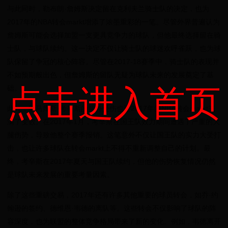
与此同时，勒布朗·詹姆斯决定留在克利夫兰骑士队的决定，也为
2017年的NBA转会markt增添了浓墨重彩的一笔。尽管外界普遍认为
詹姆斯可能会选择加盟一支更具竞争力的球队，但他最终选择留在骑
士队，与球队续约。这一决定不仅让骑士队的球迷欢呼雀跃，也为球
队保留了争冠的核心阵容。尽管在2017-18赛季中，骑士队的表现并
不如预期般出色，但詹姆斯的留队无疑为球队未来的发展奠定了基
点击进入首页
础。
此外，德马库斯·考辛斯的意外受伤也让2017年的NBA转会markt充
满了变数。在2017年1月，考辛斯在国王队效力期间遭遇了严重的大
腿伤势，导致他整个赛季报销。这笔意外不仅让国王队的实力大受打
击，也让许多球队在转会markt上不得不重新调整自己的计划。最
终，考辛斯在2017年夏天与国王队续约，但他的伤势恢复情况仍然
是球队未来发展的重要考量因素。
除了这些重磅交易，2017年还有许多其他重要的球员转会，如乔·约
翰逊的签约、德维恩·韦德的离队等。这些转会不仅影响了球队的阵
容深度，也为联盟的整体竞争格局带来了新的变化。例如，韦德离开