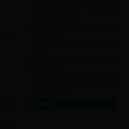
科尔球员通道焦急等待库里：揭秘世界杯赛场
背后的兄弟情与战术博弈
巴西足球新星崛起：揭秘最新天才球员的非凡
天赋与未来潜力
验。近
传奇门将布冯的世界杯征途：他获得过几次世
界杯冠军？
2月13日上港亚冠关键战：比赛时间、对手分
析与球迷观赛指南
太仓中国气排球比赛：全民健身热潮下的激情
对决与体育精神绽放
友情链接
。这种
唐金中国