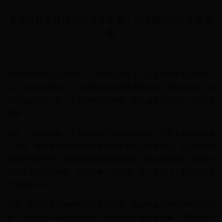
上海申花退役球员的传奇故事：从绿茵场到人生新篇
章
2025-05-06 13:04:17
|
贴心观赛建议
在中国足球的历史长河中，上海申花无疑是一支具有传奇色彩的球
队。而在这支球队中，退役球员们的故事更是充满了激情与感动。他
们不仅在球场上留下了无数精彩的瞬间，更在退役后开启了人生的新
篇章。
首先，让我们回顾一下这些退役球员的辉煌时刻。作为上海申花的核
心力量，他们曾多次带领球队在国内外赛场上取得佳绩。无论是国内
联赛的冠军争夺，还是亚洲赛场的激烈对抗，他们都展现出了极高的
竞技水平和团队精神。他们的每一次传球、每一次射门，都深深印在
了球迷的心中。
然而，足球生涯的巅峰时刻总是短暂的。随着年龄的增长和伤病的困
扰，这些球员不得不选择退役。但退役并不意味着结束，而是新的开