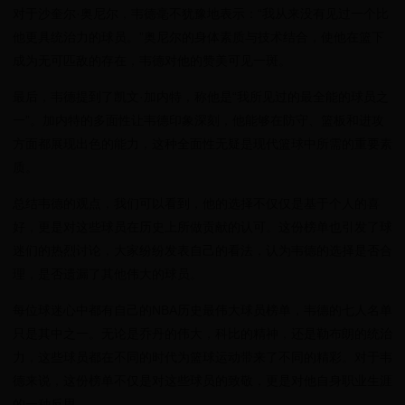
对于沙奎尔·奥尼尔，韦德毫不犹豫地表示：“我从来没有见过一个比
他更具统治力的球员。”奥尼尔的身体素质与技术结合，使他在篮下
成为无可匹敌的存在，韦德对他的赞美可见一斑。
最后，韦德提到了凯文·加内特，称他是“我所见过的最全能的球员之
一”。加内特的多面性让韦德印象深刻，他能够在防守、篮板和进攻
方面都展现出色的能力，这种全面性无疑是现代篮球中所需的重要素
质。
总结韦德的观点，我们可以看到，他的选择不仅仅是基于个人的喜
好，更是对这些球员在历史上所做贡献的认可。这份榜单也引发了球
迷们的热烈讨论，大家纷纷发表自己的看法，认为韦德的选择是否合
理，是否遗漏了其他伟大的球员。
每位球迷心中都有自己的NBA历史最伟大球员榜单，韦德的七人名单
只是其中之一。无论是乔丹的伟大，科比的精神，还是勒布朗的统治
力，这些球员都在不同的时代为篮球运动带来了不同的精彩。对于韦
德来说，这份榜单不仅是对这些球员的致敬，更是对他自身职业生涯
的一种反思。