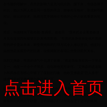
在韦德的理解中，乔丹的影响力是无与伦比的。接下来，韦德选择了
科比，他认为两人都是同一类型的球员，能够相互映衬，形成鲜明的
对比。科比的技术、执着与竞争精神在韦德的心中占据着重要的地
位。
然后，韦德转向了勒布朗·詹姆斯。他表示：“我有机会去看他表演，
并且在连续四年能够近距离地观察他。”韦德的亲身体验使他对詹姆
斯的评价更加具体，称赞詹姆斯的打球方式令人难以置信。他提到，
虽然他是远观乔丹的比赛，但詹姆斯的表现让他觉得前所未有。
说到艾弗森，韦德的语气中充满了钦佩：“他是我最喜欢的一个球员
之一。他是一个小个子球员，但你对他无可奈何。”艾弗森的进攻能
力和风格在韦德心中留下了深刻的印象，他称艾弗森是“巨人杀手”，
这绝对是对艾弗森能力的高度认可。
点击进入首页
随后，韦德谈到了斯蒂芬·库里，称他从大学时期就开始关注库里的
比赛，并见证了他在职业生涯中的崛起。韦德提到，库里用一种前所
未有的方式统治了联盟，这种新颖的打法彻底改变了篮球的格局。