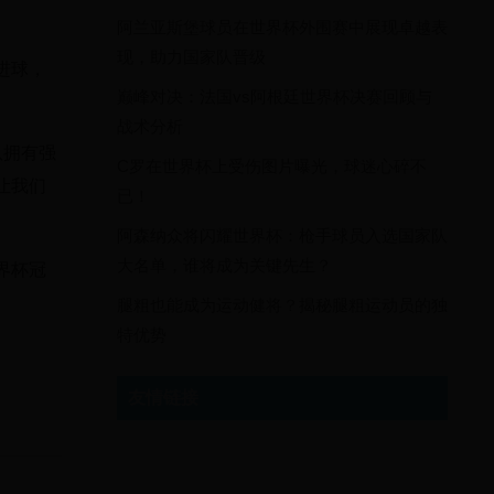
阿兰亚斯堡球员在世界杯外围赛中展现卓越表
现，助力国家队晋级
进球，
巅峰对决：法国vs阿根廷世界杯决赛回顾与
战术分析
队拥有强
C罗在世界杯上受伤图片曝光，球迷心碎不
让我们
已！
阿森纳众将闪耀世界杯：枪手球员入选国家队
大名单，谁将成为关键先生？
界杯冠
腿粗也能成为运动健将？揭秘腿粗运动员的独
特优势
友情链接