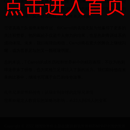
点击进入首页
Carroll的表现并没有止步于此。在接下来的淘汰赛中，他多次在关键
时刻挺身而出，为球队贡献助攻和进球。他的稳定发挥和关键时刻的
冷静，让英格兰队一路高歌猛进，最终杀入四强。
尽管英格兰队最终未能夺冠，但Carroll的表现无疑为他赢得了更多的
关注和赞誉。他的崛起不仅是个人努力的结果，也是热刺青训体系的
成功体现。未来，我们有理由相信，Carroll将在更大的舞台上继续闪
耀，成为世界足坛的又一颗璀璨明星。
总的来说，T.Carroll的成长历程和世界杯中的精彩表现，不仅为热刺
球迷带来了骄傲，也为英格兰足球注入了新的活力。我们期待他在未
来的比赛中，继续书写属于自己的传奇故事。
扎卡兄弟世界杯传奇：从瑞士到全球的足球兄弟情
世界杯规定人数背后的策略与影响：从23人到26人的变革
Copyright © 2022 德国世界杯主题曲|董路解说世界杯|BMHAP中国的世界