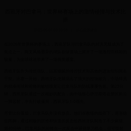
西班牙对巴拿马：世界杯赛场上的激情碰撞与技术比
拼
2025-05-07 00:20:58
|
贴心观赛建议
在2026年世界杯的赛场上，西班牙队与巴拿马队的对决无疑成为了
焦点之一。两支风格迥异的球队在绿茵场上展开了一场激烈而精彩的
较量，为全球球迷带来了一场视觉盛宴。
西班牙队作为传统强队，以其细腻的传控技术和高效的进攻组织闻名
于世。比赛一开始，西班牙队便展现出了强大的控场能力，中场球员
的精准传球和前锋的敏锐嗅觉让巴拿马队的防线屡屡告急。第23分
钟，西班牙队通过一次精妙的配合，由中场核心伊涅斯塔在禁区前沿
一脚远射，率先打破僵局，西班牙队1-0领先。
尽管比分落后，巴拿马队并没有放弃。他们在教练的指挥下，逐渐稳
住阵脚，通过积极的拼抢和快速的反击给西班牙队制造了不少麻烦。
第40分钟，巴拿马队的前锋在一次反击中获得单刀机会，但可惜射