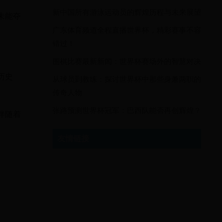
新中国所有游泳运动员的辉煌历程与未来展望
未能夺
广东体育频道全程直播世界杯，精彩赛事不容
错过！
围棋比赛最新新闻：世界杯赛场外的智慧对决
历史
从球员到教练：探讨世界杯中那些身兼两职的
传奇人物
张路预测世界杯冠军：巴西队能否再创辉煌？
伴随着
友情链接