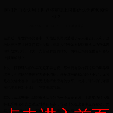
阿根廷再次失利！世界杯赛场上阿根廷队为何频频输
球？
2025-05-19 01:14:35
|
贴心观赛建议
在最近一场世界杯比赛中，阿根廷队再次遭遇了令人沮丧的失利。这
场比赛不仅让球迷们感到失望，也让人们开始质疑阿根廷队的整体表
现和战术安排。作为一支曾经辉煌的球队，阿根廷为何在世界杯赛场
上频频输球？
首先，阿根廷队的阵容问题不容忽视。尽管拥有像梅西这样的世界级
球星，但球队的整体实力并不均衡。许多球员的状态起伏不定，尤其
是在关键比赛中，往往无法发挥出应有的水平。此外，球队的防守漏
洞也屡屡被对手抓住，导致失球频频。
其次，战术安排也是阿根廷队失利的一个重要原因。主教练的战术选
择似乎并没有完全适应对手的特点，导致球队在比赛中显得被动。尤
其是在面对强队时，阿根廷队往往无法有效组织进攻，反而被对手压