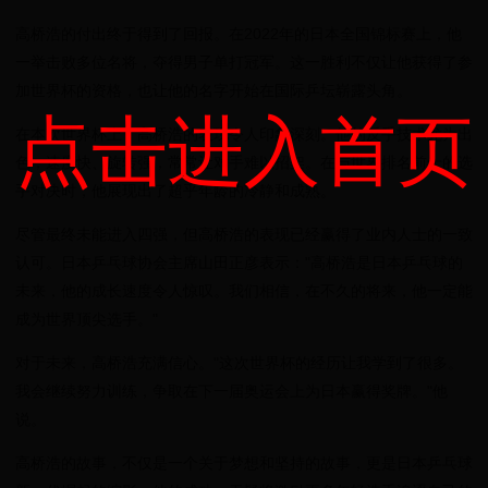
高桥浩的付出终于得到了回报。在2022年的日本全国锦标赛上，他
一举击败多位名将，夺得男子单打冠军。这一胜利不仅让他获得了参
加世界杯的资格，也让他的名字开始在国际乒坛崭露头角。
点击进入首页
在本次世界杯上，高桥浩的表现令人印象深刻。他的反手技术尤为出
色，速度快、旋转强，常常让对手难以招架。在与世界排名前十的选
手对决时，他展现出了超乎年龄的冷静和成熟。
尽管最终未能进入四强，但高桥浩的表现已经赢得了业内人士的一致
认可。日本乒乓球协会主席山田正彦表示："高桥浩是日本乒乓球的
未来，他的成长速度令人惊叹。我们相信，在不久的将来，他一定能
成为世界顶尖选手。"
对于未来，高桥浩充满信心。"这次世界杯的经历让我学到了很多。
我会继续努力训练，争取在下一届奥运会上为日本赢得奖牌。"他
说。
高桥浩的故事，不仅是一个关于梦想和坚持的故事，更是日本乒乓球