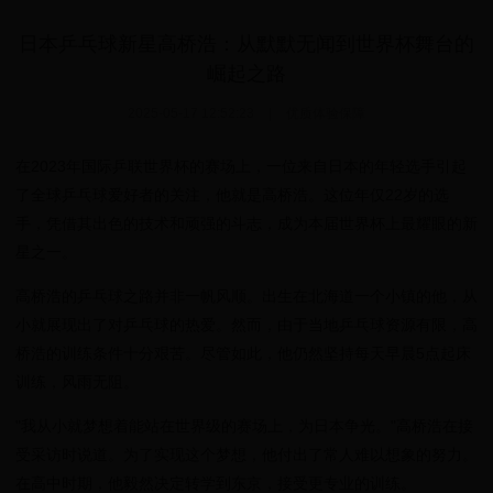
日本乒乓球新星高桥浩：从默默无闻到世界杯舞台的
崛起之路
2025-05-17 12:52:23
|
优质体验保障
在2023年国际乒联世界杯的赛场上，一位来自日本的年轻选手引起
了全球乒乓球爱好者的关注，他就是高桥浩。这位年仅22岁的选
手，凭借其出色的技术和顽强的斗志，成为本届世界杯上最耀眼的新
星之一。
高桥浩的乒乓球之路并非一帆风顺。出生在北海道一个小镇的他，从
小就展现出了对乒乓球的热爱。然而，由于当地乒乓球资源有限，高
桥浩的训练条件十分艰苦。尽管如此，他仍然坚持每天早晨5点起床
训练，风雨无阻。
"我从小就梦想着能站在世界级的赛场上，为日本争光。"高桥浩在接
受采访时说道。为了实现这个梦想，他付出了常人难以想象的努力。
在高中时期，他毅然决定转学到东京，接受更专业的训练。