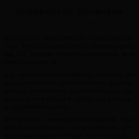
NBA西部赛场风云变幻，最新比赛结果揭晓
2025-05-06 13:32:47
|
陪伴服务内容
北京时间11月15日，NBA常规赛继续进行，西部联盟的比赛格外引
人注目。多支强队之间的较量不仅关乎排名，更是对球队实力的直接
检验。今天，我们来回顾一下西部赛区几场关键比赛的结果，看看哪
些球队的表现令人眼前一亮。
首先，洛杉矶湖人队坐镇主场迎战丹佛掘金队。经过四节激战，最终
湖人队以108-103险胜对手。勒布朗·詹姆斯表现出色，贡献了全场
最高的32分、8个篮板和7次助攻，成为球队获胜的最大功臣。而掘
金队的尼古拉·约基奇也有不俗发挥，砍下29分、10个篮板和5次助
攻，但遗憾未能帮助球队逆转局势。
另外一场焦点战役中，金州勇士队客场挑战菲尼克斯太阳队。两支上
赛季的季后赛劲旅再次狭路相逢，比赛的激烈程度可想而知。最终，
勇士队凭借斯蒂芬·库里的35分和7次助攻，以117-111力克太阳队。