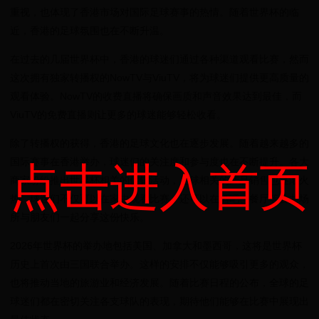
重视，也体现了香港市场对国际足球赛事的热情。随着世界杯的临
近，香港的足球氛围也在不断升温。
在过去的几届世界杯中，香港的球迷们通过各种渠道观看比赛，然而
这次拥有独家转播权的NowTV与ViuTV，将为球迷们提供更高质量的
观看体验。NowTV的收费直播将确保画质和声音效果达到最佳，而
ViuTV的免费直播则让更多的球迷能够轻松收看。
除了转播权的获得，香港的足球文化也在逐步发展。随着越来越多的
国际赛事在香港举办，球迷们的关注度和参与度也在不断提升。各大
点击进入首页
商家纷纷推出世界杯相关的促销活动，足球相关的产品销售也逐渐火
热。球迷们不仅可以在家中观看比赛，还可以在酒吧、餐厅等公共场
所与朋友们一起分享这份快乐。
2026年世界杯的举办地包括美国、加拿大和墨西哥，这将是世界杯
历史上首次由三国联合举办。这样的安排不仅能够吸引更多的观众，
也将推动当地的旅游业和经济发展。随着比赛日程的公布，全球的足
球迷们都在密切关注各支球队的表现，期待他们能够在比赛中展现出