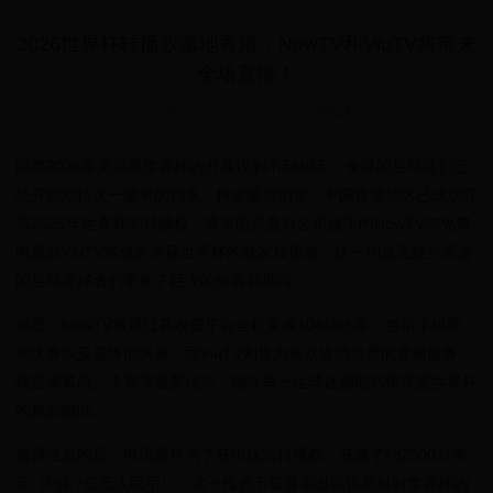
2026世界杯转播权落地香港，NowTV和ViuTV将带来
全场直播！
2026-06-12 04:26:32
|
贴心观赛建议
距离2026年美加墨世界杯的开幕仅剩不到40天，全球的足球迷们已
经开始期待这一盛事的到来。根据最新消息，中国香港地区已成功获
得2026年世界杯的转播权，香港电讯盈科公司旗下的NowTV与免费
电视台ViuTV将成为本届世界杯的独家转播商。这一消息无疑为香港
的足球爱好者们带来了巨大的惊喜和期待。
据悉，NowTV将通过其收费平台全程直播104场比赛，包括小组赛、
淘汰赛以及最终的决赛。而ViuTV则将为观众提供免费的直播服务，
精选揭幕战、决赛等重要场次，确保每一位球迷都能尽情享受世界杯
的精彩瞬间。
值得注意的是，电讯盈科为了获得这次转播权，花费了约2500万美
元（约1.7亿元人民币）。这一投资不仅显示出电讯盈科对世界杯的