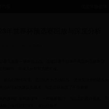
务内容
优质体验保障
23年世界杯预选赛回放与深度分析
 05:18:39
|
贴心观赛建议
的比赛无疑是一场焦点之战。这场比赛不仅关乎两队的晋级希望，
精彩瞬间，并深入分析双方的表现。
烈，观众们热情高涨。北京队作为主场队伍，凭借其强大的进攻火
韧的防守和快速反击战术，给北京队制造了不少麻烦。
禁区内接到队友精准传球，一脚劲射破门，为北京队取得领先。天
中场核心张强远射得手，将比分扳平。