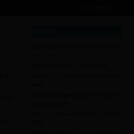
贴心观赛建议
最新发表
乌拉圭世界杯球星身价揭秘：谁是最具价值的
南美足球巨星？
鼓楼区击剑比赛：剑尖上的荣誉与梦想
更是中
武术南京比赛：体育精神的传承与世界杯的激
情碰撞
拳击名将陈森震撼对决视频曝光！揭秘背后不
力和严
为人知的训练故事
球员对上海大师赛的期待与挑战：世界杯后的
津队并
新篇章
张路预测世界杯冠军：巴西队能否再创辉煌？