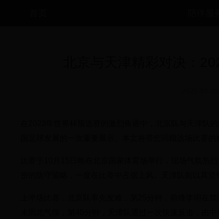
首页
陪伴服
北京与天津精彩对决：20
2025-04-29
在2023年世界杯预选赛的激烈角逐中，北京队与天津队
国足球发展的一次重要展示。本文将带您回顾这场比赛的
比赛于10月15日晚在北京国家体育场举行，现场气氛热
密的防守策略，一度在比赛中占据上风。天津队则以其坚
上半场比赛，北京队率先发难，第25分钟，前锋李明在
未因此气馁，第40分钟，天津队通过一次快速反击，由